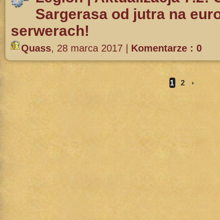
Sargerasa od jutra na eur
serwerach!
Quass
,
28 marca 2017
|
Komentarze : 0
1
2
›