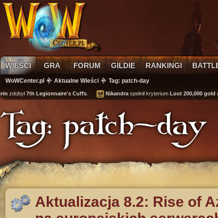
WIEŚCI
GRA
FORUM
GILDIE
RANKINGI
BATTL
WoWCenter.pl
Aktualne Wieści
Tag: patch-day
n
zdobył
7th Legionnaire's Cuffs
.
Nikandra
spełnił kryterium
Loot 200,000 gold
osi
Tag: patch-day
Aktualizacja 8.2: Rise of A