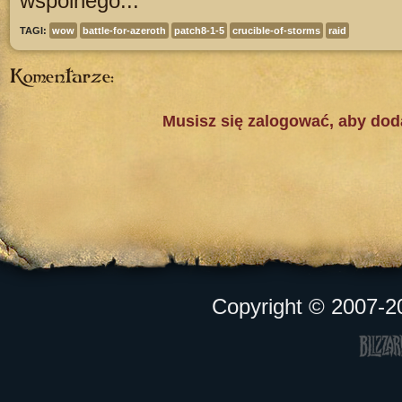
wspólnego...
TAGI:
wow
battle-for-azeroth
patch8-1-5
crucible-of-storms
raid
Komentarze:
Musisz się zalogować, aby do
Copyright © 2007-