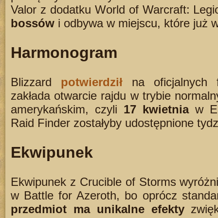
Valor z dodatku World of Warcraft: Legi
bossów
i odbywa w miejscu, które już w
Harmonogram
Blizzard
potwierdził
na oficjalnych 
zakłada otwarcie rajdu w trybie normaln
amerykańskim, czyli
17 kwietnia
w Eu
Raid Finder zostałyby udostępnione tydz
Ekwipunek
Ekwipunek z Crucible of Storms wyróżnia
w Battle for Azeroth, bo oprócz stand
przedmiot ma unikalne efekty
zwięk