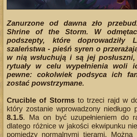
Zanurzone od dawna zło przebud
Shrine of the Storm. W odmętac
podszepty, które doprowadziły
szaleństwa - pieśń syren o przerażają
w nią wsłuchują i są jej posłuszni
rytuały w celu wypełnienia woli i
pewne: cokolwiek podsyca ich fa
zostać powstrzymane.
Crucible of Storms
to trzeci rajd w d
który zostanie wprowadzony niedługo
8.1.5
. Ma on być uzupełnieniem do raj
dlatego różnice w jakości ekwipunku nie
pomiędzy normalnymi tierami. Można 