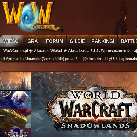
WIEŚCI
GRA
FORUM
GILDIE
RANKINGI
BATTL
WoWCenter.pl
Aktualne Wieści
Aktualizacja 8.1.5: Wprowadzenie do ra
Mythrax the Unraveler (Normal Uldir)
po raz
2
.
kuturin
zdobył
7th Legionnaire's 