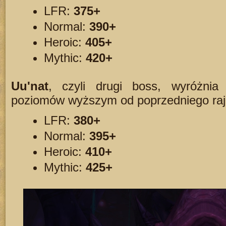
LFR:
375+
Normal:
390+
Heroic:
405+
Mythic:
420+
Uu'nat
, czyli drugi boss, wyróżni
poziomów wyższym od poprzedniego raj
LFR:
380+
Normal:
395+
Heroic:
410+
Mythic:
425+