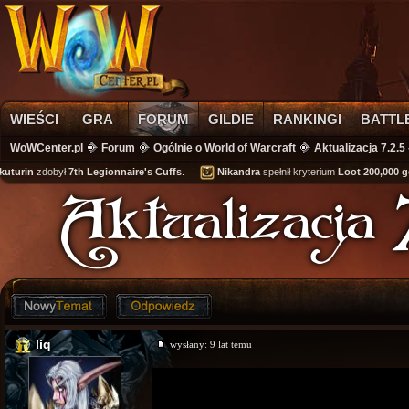
WIEŚCI
GRA
FORUM
GILDIE
RANKINGI
BATTL
WoWCenter.pl
Forum
Ogólnie o World of Warcraft
Aktualizacja 7.2.5
uturin
zdobył
7th Legionnaire's Cuffs
.
Nikandra
spełnił kryterium
Loot 200,000 go
Aktualizacja
liq
wysłany:
9 lat temu