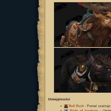
Umiejętności
Bull Rush
- Postać szarżuje
Pride of Ironhorn
- Umiej