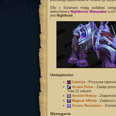
Elfy z Suramaru mogą ozdabiać swoją 
wierzchowca
Nightborne Manasaber
a ich
jest
Nighthold
.
Umiejętności
Cantrips
- Przyzywa tajemnic
Arcane Pulse
- Zadaje przec
Trwa 12 sekund.
Ancient History
- Znajomość 
Magical Affinity
- Zwiększa 
Arcane Resistance
- Zmniej
Wymagania