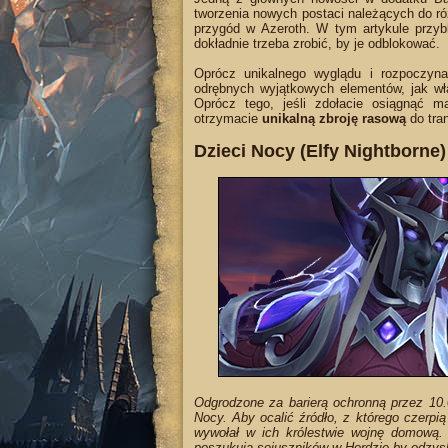
tworzenia nowych postaci należących do ró
przygód w Azeroth. W tym artykule przy
dokładnie trzeba zrobić, by je odblokować.
Oprócz unikalnego wyglądu i rozpoczyn
odrębnych wyjątkowych elementów, jak w
Oprócz tego, jeśli zdołacie osiągnąć 
otrzymacie
unikalną zbroję rasową
do tran
Dzieci Nocy (Elfy Nightborne)
Odgrodzone za barierą ochronną przez 10.0
Nocy. Aby ocalić źródło, z którego czerp
wywołał w ich królestwie wojnę domową
poszukują sojuszników w Hordzie by odzys