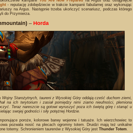
 ukończenie kampanii
You Are Now Prepared
na Argus oraz osiągnięcie
ght
- reputację zdobędziecie w trakcie kampanii fabularnej oraz wykonując
ariuszy na Argus. Następnie trzeba ukończyć scenariusz, podczas którego
yli do Przymierza.
ghmountain)
–
Horda
a Wojny Starożytnych, taureni z Wysokiej Góry oddają cześć duchom ziemi,
hał na ich terytorium i zasiał pomiędzy nimi ziarno nieufności, plemiona
czyć. Teraz nareszcie są gotowi wyruszyć poza ich świętą górę i stanąć u
lając swojej godności i siły potężnej Hordzie.
ponujące poroże, kolorowe barwy wojenne i tatuaże. Ich wierzchowiec to
asowa pozwala nosić na plecach ogromny totem. Druidzi mają też unikalne
bne totemy. Schronieniem taurenów z Wysokiej Góry jest
Thunder Totem
.