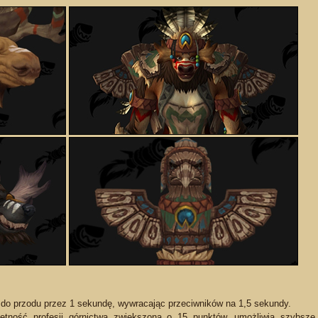
 do przodu przez 1 sekundę, wywracając przeciwników na 1,5 sekundy.
ętność profesji górnictwa zwiększona o 15 punktów, umożliwia szybsze