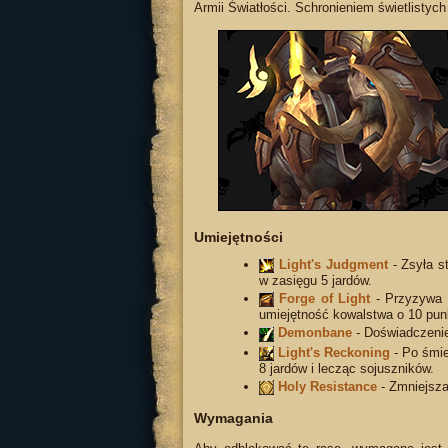
Armii Światłości. Schronieniem świetlistych
Umiejętności
Light's Judgment
- Zsyła s
w zasięgu 5 jardów.
Forge of Light
- Przyzywa k
umiejętność kowalstwa o 10 pun
Demonbane
- Doświadczeni
Light's Reckoning
- Po śmie
8 jardów i lecząc sojuszników.
Holy Resistance
- Zmniejsza
Wymagania