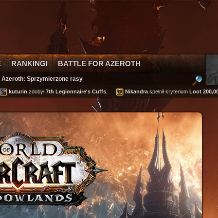
E
RANKINGI
BATTLE FOR AZEROTH
r Azeroth: Sprzymierzone rasy
rin
zdobył
7th Legionnaire's Cuffs
.
Nikandra
spełnił kryterium
Loot 200,000 gold