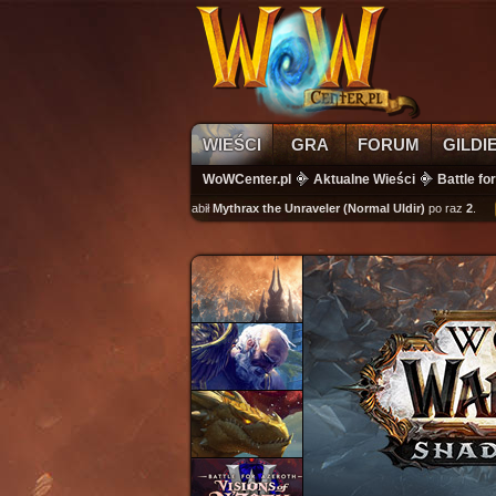
WIEŚCI
GRA
FORUM
GILDI
WoWCenter.pl
Aktualne Wieści
Battle fo
wikass
zabił
Mythrax the Unraveler (Normal Uldir)
po raz
2
.
kutu