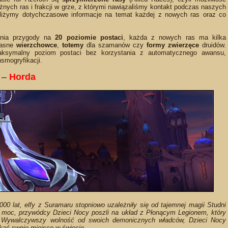
żnych ras i frakcji w grze, z którymi nawiązaliśmy kontakt podczas naszych
bliżymy dotychczasowe informacje na temat każdej z nowych ras oraz co
ania przygody na
20 poziomie postaci
, każda z nowych ras ma kilka
łasne
wierzchowce
,
totemy
dla szamanów czy
formy zwierzęce
druidów.
maksymalny poziom postaci bez korzystania z automatycznego awansu,
smogryfikacji.
–
Horda
00 lat, elfy z Suramaru stopniowo uzależniły się od tajemnej magii Studni
ią moc, przywódcy Dzieci Nocy poszli na układ z Płonącym Legionem, który
. Wywalczywszy wolność od swoich demonicznych władców, Dzieci Nocy
kać swoje miejsce w świecie.