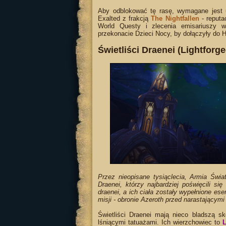
Aby odblokować tę rasę, wymagane jest
Exalted z frakcją
The Nightfallen
- reputa
World Questy i zlecenia emisariuszy w
przekonacie Dzieci Nocy, by dołączyły do H
Świetliści Draenei (Lightforge
Przez nieopisane tysiąclecia, Armia Świ
Draenei, którzy najbardziej poświęcili się 
draenei, a ich ciała zostały wypełnione esen
misji - obronie Azeroth przed narastającym
Świetliści Draenei mają nieco bladszą 
lśniącymi tatuażami. Ich wierzchowiec to
L