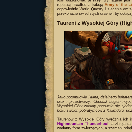
Aby odblokować tę rasę, wymagane jest
reputacji Exalted z frakcją
Army of the Li
odpowiednie World Questy i zlecenia emis
przekonacie świetlistych draenei, by dołącz
Taureni z Wysokiej Góry (Hi
Jako potomkowie Hulna, dzielnego bohater
rzek i przestworzy. Chociaż Legion najec
Wysokiej Góry zdołały ponownie się zjedno
boku swoich pobratymców z Kalimdoru, udzie
Taurenów z Wysokiej Góry wyróżnia ich im
Highmountain Thunderhoof
, a zbroja r
warianty form zwierzęcych, a szamani odrę