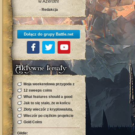
w Azeroth!
- Redakcja
Dołącz do grupy Battle.net
Aktywne tematy
Moja weekendowa przygoda z
kryptowalutą, która zaskoczyła
12 sweeps coins
mnie s
What features should a good
sports site have in Bangladesh
Jak to się stało, że w końcu
znalazłem swój rytm w sieci
Złoty wieczór z kryptowalutą,
którego się nie spodziewałam
Wieczór po ciężkim projekcie
Gold Coins
Gildie: