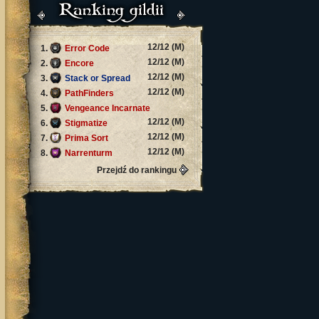
Ranking gildii
12/12 (M)
1.
Error Code
12/12 (M)
2.
Encore
12/12 (M)
3.
Stack or Spread
12/12 (M)
4.
PathFinders
5.
Vengeance Incarnate
12/12 (M)
12/12 (M)
6.
Stigmatize
12/12 (M)
7.
Prima Sort
12/12 (M)
8.
Narrenturm
Przejdź do rankingu