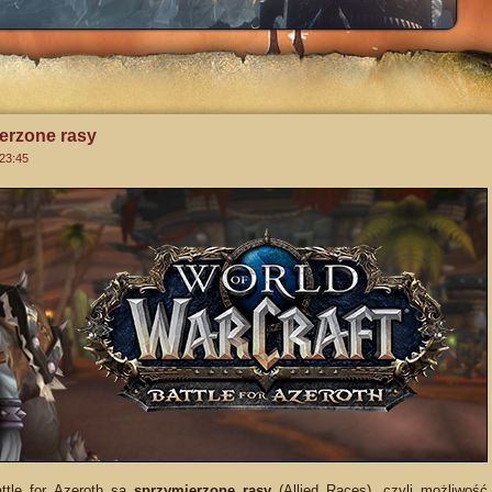
ierzone rasy
 23:45
ttle for Azeroth są
sprzymierzone rasy
(Allied Races), czyli możliwość