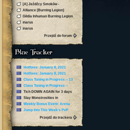
[A] Jeźdźcy Smoków -
Silvermoon
Alliance [Burning Legion]
Gildia Inhuman Burning Legion
Horda Zapraszamy
inarus
inarus
Przejdź do forum
Blue Tracker
Hotfixes: January 8, 2021
Hotfixes: January 8, 2021
Class Tuning in Progress -- 13
January
Class Tuning in Progress --
January 12
Tich DOWN AGAIN for 3 days
now
Slay Monstrosities in
Torghast’s Twisting Corridors
Weekly Bonus Event: Arena
Skirmishes
Jump Into This Week's PvP
Brawl: Arathi Blizzard
Przejdź do trackera