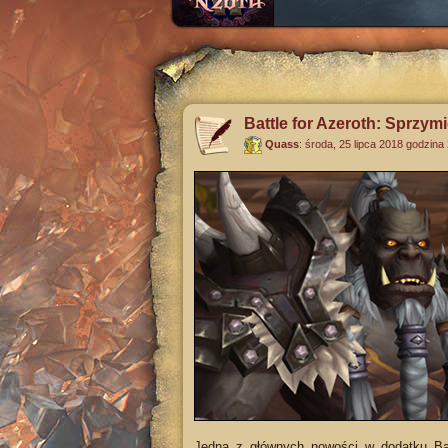
Battle for Azeroth: Sprzym
Quass
:
środa, 25 lipca 2018 godzina
Jedną z głównych nowości w dodatku Ba