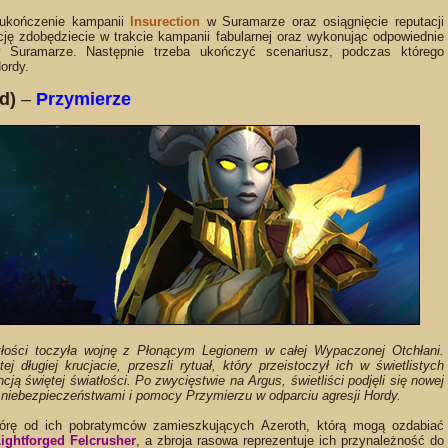
 ukończenie kampanii
Insurection
w Suramarze oraz osiągnięcie reputacji
cję zdobędziecie w trakcie kampanii fabularnej oraz wykonując odpowiednie
 Suramarze. Następnie trzeba ukończyć scenariusz, podczas którego
ordy.
d)
–
Przymierze
atłości toczyła wojnę z Płonącym Legionem w całej Wypaczonej Otchłani.
tej długiej krucjacie, przeszli rytuał, który przeistoczył ich w świetlistych
cją świętej światłości. Po zwycięstwie na Argus, świetliści podjęli się nowej
i niebezpieczeństwami i pomocy Przymierzu w odparciu agresji Hordy.
skórę od ich pobratymców zamieszkujących Azeroth, którą mogą ozdabiać
ightforged Felcrusher
, a zbroja rasowa reprezentuje ich przynależność do