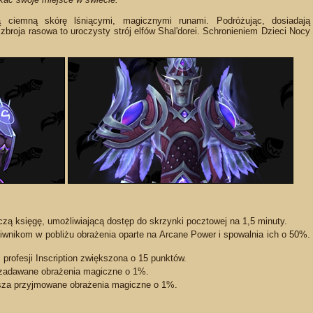
ciemną skórę lśniącymi, magicznymi runami. Podróżując, dosiadają
 zbroja rasowa to uroczysty strój elfów Shal'dorei. Schronieniem Dzieci Nocy
zą księgę, umożliwiającą dostęp do skrzynki pocztowej na 1,5 minuty.
iwnikom w pobliżu obrażenia oparte na Arcane Power i spowalnia ich o 50%.
profesji Inscription zwiększona o 15 punktów.
zadawane obrażenia magiczne o 1%.
sza przyjmowane obrażenia magiczne o 1%.