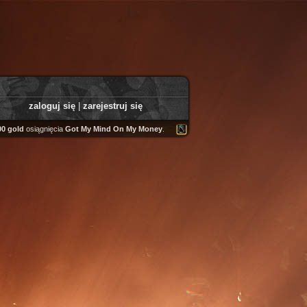
zaloguj się
|
zarejestruj się
osiągnięcia
Got My Mind On My Money
.
Tooly
zdobył
Fairweather Helm
.