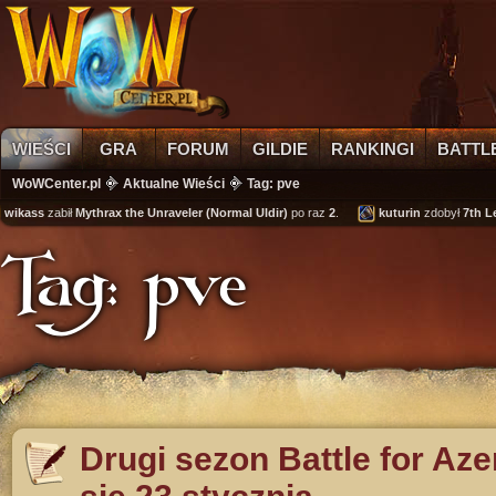
WIEŚCI
GRA
FORUM
GILDIE
RANKINGI
BATTL
WoWCenter.pl
Aktualne Wieści
Tag: pve
ass
zabił
Mythrax the Unraveler (Normal Uldir)
po raz
2
.
kuturin
zdobył
7th Legio
Tag: pve
Drugi sezon Battle for Aze