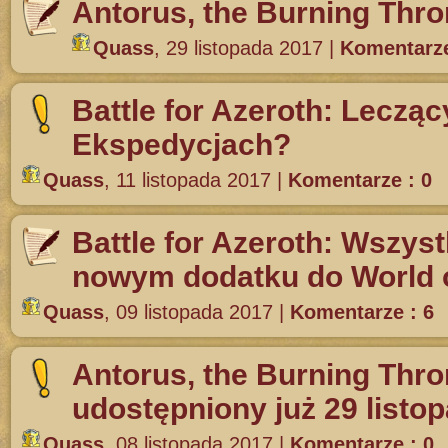
Antorus, the Burning Thro
Quass
,
29 listopada 2017
|
Komentarze
Battle for Azeroth: Leczą
Ekspedycjach?
Quass
,
11 listopada 2017
|
Komentarze : 0
Battle for Azeroth: Wszys
nowym dodatku do World o
Quass
,
09 listopada 2017
|
Komentarze : 6
Antorus, the Burning Thro
udostępniony już 29 listo
Quass
,
08 listopada 2017
|
Komentarze : 0