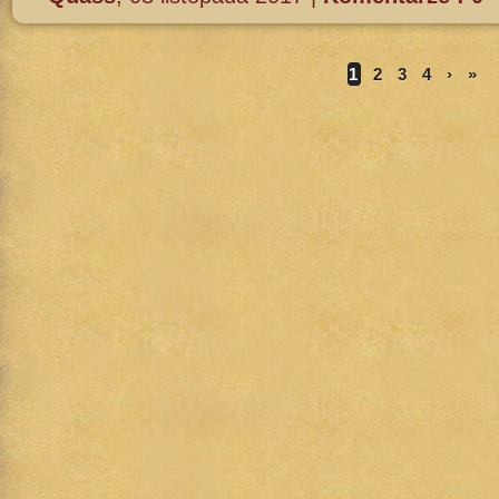
1
2
3
4
›
»