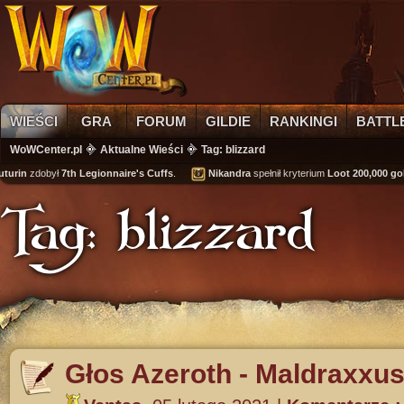
WIEŚCI
GRA
FORUM
GILDIE
RANKINGI
BATTL
WoWCenter.pl
Aktualne Wieści
Tag: blizzard
rin
zdobył
7th Legionnaire's Cuffs
.
Nikandra
spełnił kryterium
Loot 200,000 gold
o
Tag: blizzard
Głos Azeroth - Maldraxxu