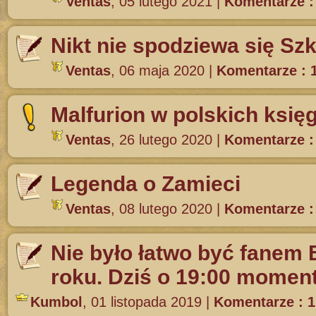
Ventas
,
05 lutego 2021
|
Komentarze :
Nikt nie spodziewa się Szk
Ventas
,
06 maja 2020
|
Komentarze : 
Malfurion w polskich księ
Ventas
,
26 lutego 2020
|
Komentarze :
Legenda o Zamieci
Ventas
,
08 lutego 2020
|
Komentarze :
Nie było łatwo być fanem 
roku. Dziś o 19:00 momen
Kumbol
,
01 listopada 2019
|
Komentarze : 1