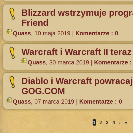
Blizzard wstrzymuje progr
Friend
Quass
,
10 maja 2019
|
Komentarze : 0
Warcraft i Warcraft II ter
Quass
,
30 marca 2019
|
Komentarze :
Diablo i Warcraft powracaj
GOG.COM
Quass
,
07 marca 2019
|
Komentarze : 0
1
2
3
4
›
»