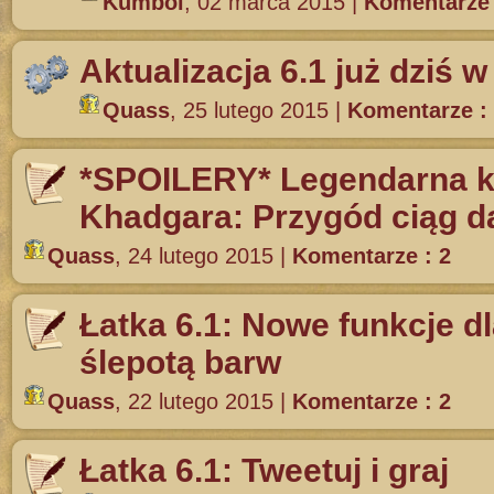
Kumbol
,
02 marca 2015
|
Komentarze 
Aktualizacja 6.1 już dziś w
Quass
,
25 lutego 2015
|
Komentarze :
*SPOILERY* Legendarna 
Khadgara: Przygód ciąg d
Quass
,
24 lutego 2015
|
Komentarze : 2
Łatka 6.1: Nowe funkcje dl
ślepotą barw
Quass
,
22 lutego 2015
|
Komentarze : 2
Łatka 6.1: Tweetuj i graj