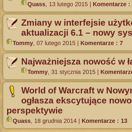
Quass
,
13 lutego 2015
|
Komentarze :
Zmiany w interfejsie użyt
aktualizacji 6.1 – nowy s
Tommy
,
07 lutego 2015
|
Komentarze : 7
Najważniejsza nowość w ła
Tommy
,
31 stycznia 2015
|
Komentarze
World of Warcraft w Nowy
ogłasza ekscytujące nowoś
perspektywie
Quass
,
18 grudnia 2014
|
Komentarze : 13