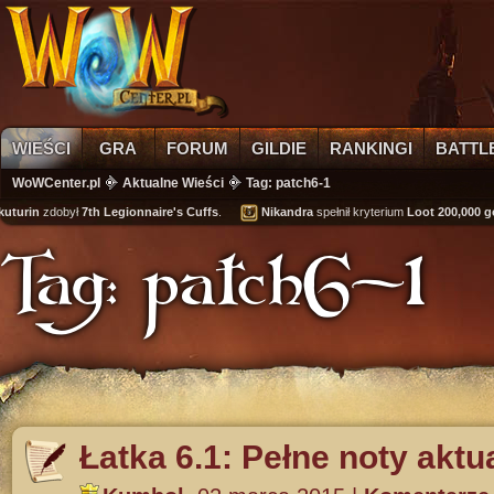
WIEŚCI
GRA
FORUM
GILDIE
RANKINGI
BATTL
WoWCenter.pl
Aktualne Wieści
Tag: patch6-1
urin
zdobył
7th Legionnaire's Cuffs
.
Nikandra
spełnił kryterium
Loot 200,000 gold
Tag: patch6-1
Łatka 6.1: Pełne noty aktu