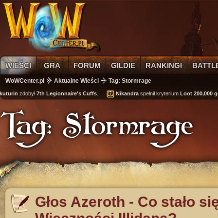
WIEŚCI
GRA
FORUM
GILDIE
RANKINGI
BATTL
WoWCenter.pl
Aktualne Wieści
Tag: Stormrage
turin
zdobył
7th Legionnaire's Cuffs
.
Nikandra
spełnił kryterium
Loot 200,000 gol
Tag: Stormrage
Głos Azeroth - Co stało si