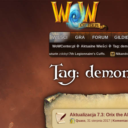
WIEŚCI
GRA
FORUM
GILDI
WoWCenter.pl
Aktualne Wieści
Tag: dem
kuturin
zdobył
7th Legionnaire's Cuffs
.
Nikandra
spełn
Tag: demo
Aktualizacja 7.3: Orix the A
Quass
,
31 sierpnia 2017
|
Komentarz