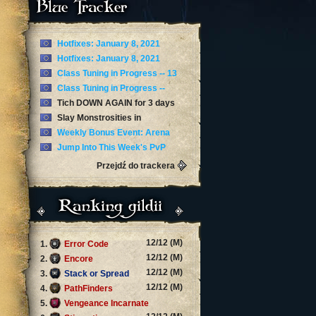
Blue Tracker
Hotfixes: January 8, 2021
Hotfixes: January 8, 2021
Class Tuning in Progress -- 13
January
Class Tuning in Progress --
January 12
Tich DOWN AGAIN for 3 days
now
Slay Monstrosities in
Torghast’s Twisting Corridors
Weekly Bonus Event: Arena
Skirmishes
Jump Into This Week's PvP
Brawl: Arathi Blizzard
Przejdź do trackera
Ranking gildii
12/12 (M)
1.
Error Code
12/12 (M)
2.
Encore
12/12 (M)
3.
Stack or Spread
12/12 (M)
4.
PathFinders
5.
Vengeance Incarnate
12/12 (M)