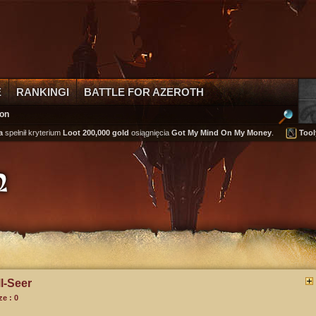
E
RANKINGI
BATTLE FOR AZEROTH
on
ił kryterium
Loot 200,000 gold
osiągnięcia
Got My Mind On My Money
.
Tooly
zdo
n
ll-Seer
e : 0