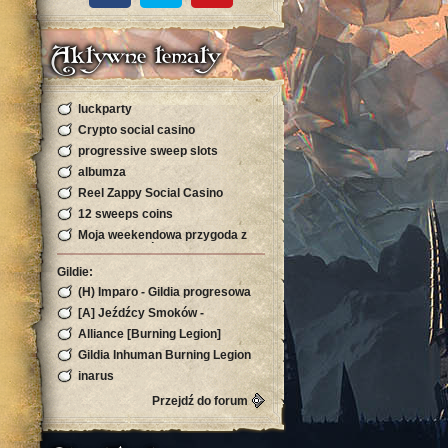
Aktywne tematy
luckparty
Crypto social casino
progressive sweep slots
albumza
Reel Zappy Social Casino
12 sweeps coins
Moja weekendowa przygoda z
kryptowalutą, która zaskoczyła
mnie s
Gildie:
(H) Imparo - Gildia progresowa
Burning Legion!
[A] Jeźdźcy Smoków -
Silvermoon
Alliance [Burning Legion]
Gildia Inhuman Burning Legion
Horda Zapraszamy
inarus
Przejdź do forum