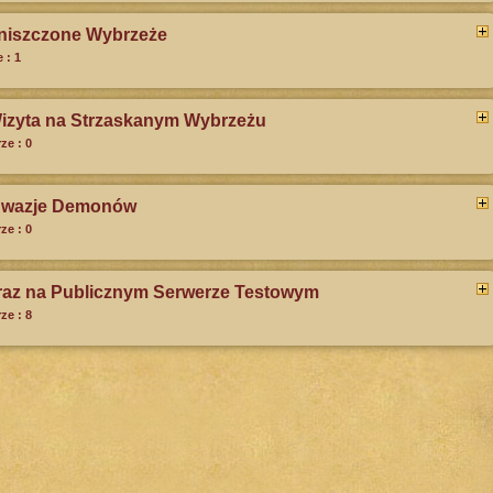
 Zniszczone Wybrzeże
 : 1
 Wizyta na Strzaskanym Wybrzeżu
ze : 0
 Inwazje Demonów
ze : 0
teraz na Publicznym Serwerze Testowym
ze : 8