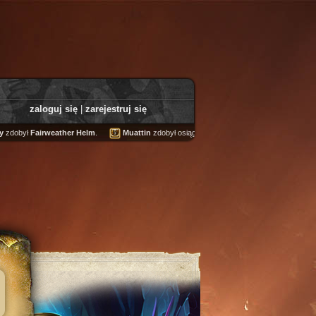
zaloguj się
|
zarejestruj się
był
Fairweather Helm
.
Muattin
zdobył osiągnięcie
The Dirty Five
.