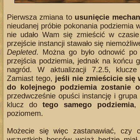
Pierwsza zmiana to
usunięcie mechani
nieudanej próbie pokonania podziemia w 
nie udało Wam się zmieścić w czasie 
przejście instancji stawało się niemożli
Depleted
. Można go było odnowić po 
przejścia podziemia, jednak na końcu g
nagród. W aktualizacji 7.2.5, klucze
Zamiast tego,
jeśli nie zmieścicie się
do kolejnego podziemia zostanie o
przedwcześnie opuści instancję i grupa 
klucz do
tego samego podziemia
,
poziomem.
Możecie się więc zastanawiać, czy 
wszystkich bossów wciąż będzie miał 