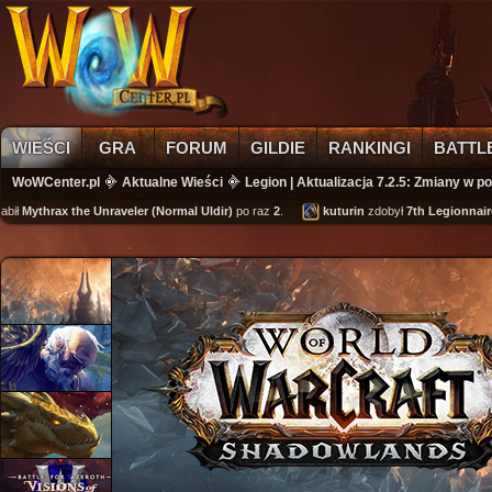
WIEŚCI
GRA
FORUM
GILDIE
RANKINGI
BATTL
WoWCenter.pl
Aktualne Wieści
Legion | Aktualizacja 7.2.5: Zmiany w 
ł
Mythrax the Unraveler (Normal Uldir)
po raz
2
.
kuturin
zdobył
7th Legionnaire's