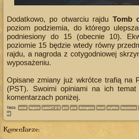
Dodatkowo, po otwarciu rajdu
Tomb o
poziom podziemia, do którego ulepsza
podniesiony do 15 (obecnie 10). Ek
poziomie 15 będzie wtedy równy przedm
rajdu, a nagroda z cotygodniowej skrz
wyposażeniu.
Opisane zmiany już wkrótce trafią na 
(PST). Swoimi opiniami na ich temat 
komentarzach poniżej.
TAGI:
wow
legion
patch7-2-5
pst
pve
dungeon
level
mythic
keystone
rd
Komentarze: