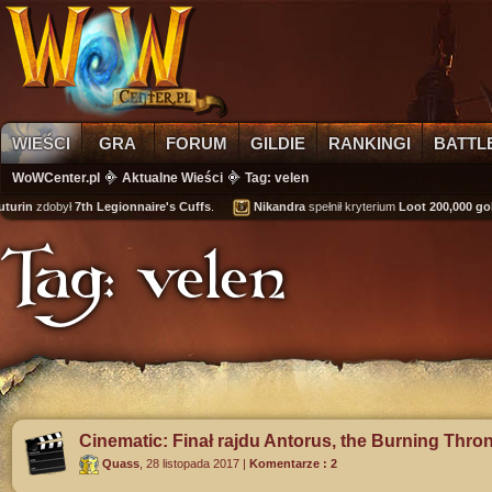
WIEŚCI
GRA
FORUM
GILDIE
RANKINGI
BATTL
WoWCenter.pl
Aktualne Wieści
Tag: velen
in
zdobył
7th Legionnaire's Cuffs
.
Nikandra
spełnił kryterium
Loot 200,000 gold
os
Tag: velen
Cinematic: Finał rajdu Antorus, the Burning Thro
Quass
,
28 listopada 2017
|
Komentarze : 2