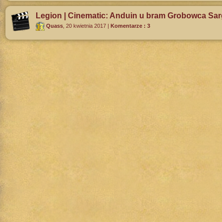
Legion | Cinematic: Anduin u bram Grobowca Sa
Quass
,
20 kwietnia 2017
|
Komentarze : 3