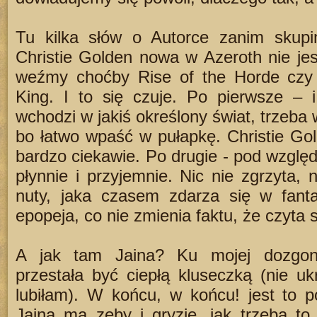
Tu kilka słów o Autorce zanim skupi
Christie Golden nowa w Azeroth nie jes
weźmy choćby Rise of the Horde czy A
King. I to się czuje. Po pierwsze – i
wchodzi w jakiś określony świat, trzeba 
bo łatwo wpaść w pułapkę. Christie Gold
bardzo ciekawie. Po drugie - pod względ
płynnie i przyjemnie. Nic nie zgrzyta, 
nuty, jaka czasem zdarza się w fanta
epopeja, co nie zmienia faktu, że czyta s
A jak tam Jaina? Ku mojej dozgonn
przestała być ciepłą kluseczką (nie u
lubiłam). W końcu, w końcu! jest to po
Jaina ma zęby i gryzie, jak trzeba to 