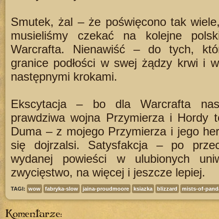
Smutek, żal – że poświęcono tak wiele, 
musieliśmy czekać na kolejne polsk
Warcrafta. Nienawiść – do tych, któr
granice podłości w swej żądzy krwi i w
następnymi krokami.
Ekscytacja – bo dla Warcrafta nas
prawdziwa wojna Przymierza i Hordy to
Duma – z mojego Przymierza i jego hero
się dojrzalsi. Satysfakcja – po przec
wydanej powieści w ulubionych un
zwycięstwo, na więcej i jeszcze lepiej.
TAGI:
wow
fabryka-slow
jaina-proudmoore
ksiazka
blizzard
mists-of-pand
Komentarze: