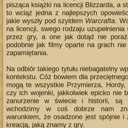
pisząca książki na licencji Blizzarda, a s
to wciąż jedna z najlepszych opowieści,
jakie wyszły pod szyldem
Warcrafta
. Wc
na licencji, swego rodzaju uzupełnien
przez gry, a one jak dotąd nie poraż
podobnie jak filmy oparte na grach ni
zapamiętania.
Na odbiór takiego tytułu niebagatelny 
kontekstu. Cóż bowiem dla przeciętneg
mogą te wszystkie Przymierza, Hordy, or
czy ich wojenki, jakkolwiek epicko nie 
zanurzenie w świecie i historii, są t
wchodzimy w coś dobrze nam zna
warunkiem, że osadzone jest spójnie i
kreacją, jaką znamy z gry.