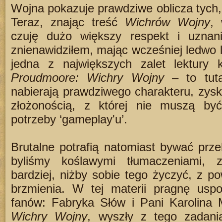
Wojna pokazuje prawdziwe oblicza tych, k
Teraz, znając treść
Wichrów Wojny
,
czuję dużo większy respekt i uznan
znienawidziłem, mając wcześniej ledwo l
jedna z największych zalet lektury 
Proudmoore: Wichry Wojny
– to tuta
nabierają prawdziwego charakteru, zysk
złożonością, z której nie muszą być
potrzeby ‘gameplay'u’.
Brutalne potrafią natomiast bywać przek
byliśmy koślawymi tłumaczeniami,
bardziej, niżby sobie tego życzyć, z 
brzmienia. W tej materii pragnę uspo
fanów: Fabryka Słów i Pani Karolina M
Wichry Wojny
, wyszły z tego zadan