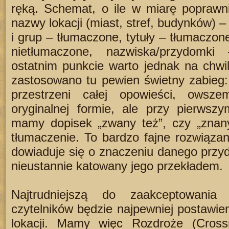
ręką. Schemat, o ile w miarę poprawni
nazwy lokacji (miast, stref, budynków) –
i grup – tłumaczone, tytuły – tłumaczon
nietłumaczone, nazwiska/przydomki
ostatnim punkcie warto jednak na chwi
zastosowano tu pewien świetny zabieg:
przestrzeni całej opowieści, owsz
oryginalnej formie, ale przy pierwszy
mamy dopisek „zwany też”, czy „znany 
tłumaczenie. To bardzo fajne rozwiązan
dowiaduje się o znaczeniu danego przy
nieustannie katowany jego przekładem.
Najtrudniejszą do zaakceptowania
czytelników będzie najpewniej postawi
lokacji. Mamy więc Rozdroże (Cross