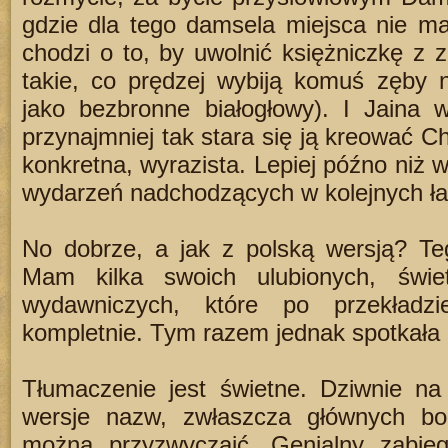
gdzie dla tego damsela miejsca nie m
chodzi o to, by uwolnić księżniczkę z
takie, co prędzej wybiją komuś zęby 
jako bezbronne białogłowy). I Jaina 
przynajmniej tak stara się ją kreować C
konkretna, wyrazista. Lepiej późno niż 
wydarzeń nadchodzących w kolejnych ła
No dobrze, a jak z polską wersją? Teg
Mam kilka swoich ulubionych, świet
wydawniczych, które po przekładzi
kompletnie. Tym razem jednak spotkała
Tłumaczenie jest świetne. Dziwnie na
wersje nazw, zwłaszcza głównych bo
można przyzwyczaić. Genialny zabieg