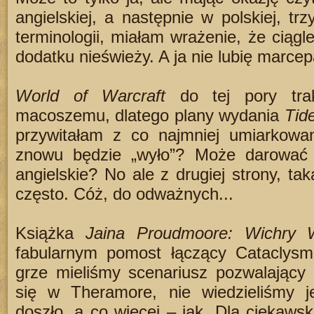
angielskiej, a następnie w polskiej, tr
terminologii, miałam wrażenie, że ciąg
dodatku nieświeży. A ja nie lubię marce
World of Warcraft
do tej pory tra
macoszemu, dlatego plany wydania
Tid
przywitałam z co najmniej umiarkow
znowu będzie „wyło”? Może darować s
angielskie? No ale z drugiej strony, ta
często. Cóż, do odważnych...
Książka
Jaina Proudmoore: Wichry 
fabularnym pomost łączący Cataclysm
grze mieliśmy scenariusz pozwalający
się w Theramore, nie wiedzieliśmy 
doszło, a co więcej – jak. Dla ciekawsk