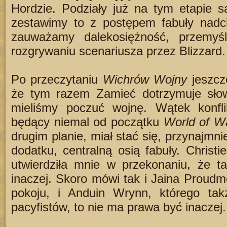
Hordzie. Podziały już na tym etapie s
zestawimy to z postępem fabuły nad
zauważamy dalekosiężność, przemyś
rozgrywaniu scenariusza przez Blizzard.
Po przeczytaniu
Wichrów Wojny
jeszcz
że tym razem Zamieć dotrzymuje sł
mieliśmy poczuć wojnę. Wątek konfli
będący niemal od początku
World of Wa
drugim planie, miał stać się, przynajmni
dodatku, centralną osią fabuły. Christ
utwierdziła mnie w przekonaniu, że t
inaczej. Skoro mówi tak i Jaina Proud
pokoju, i Anduin Wrynn, którego tak
pacyfistów, to nie ma prawa być inaczej.