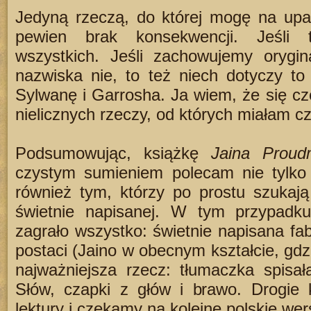
Jedyną rzeczą, do której mogę na upar
pewien brak konsekwencji. Jeśli 
wszystkich. Jeśli zachowujemy orygin
nazwiska nie, to też niech dotyczy t
Sylwanę i Garrosha. Ja wiem, że się cze
nielicznych rzeczy, od których miałam c
Podsumowując, książkę
Jaina Proud
czystym sumieniem polecam nie tylko 
również tym, którzy po prostu szukają k
świetnie napisanej. W tym przypad
zagrało wszystko: świetnie napisana fab
postaci (Jaino w obecnym kształcie, gdzi
najważniejsza rzecz: tłumaczka spisał
Słów, czapki z głów i brawo. Drogie k
lektury i czekamy na kolejne polskie wer