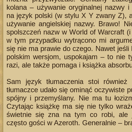
kolana – używanie oryginalnej nazwy i 
na język polski (w stylu X Y zwany Z),
używanie angielskiej nazwy. Brawo! Ni
spolszczeń nazw w World of Warcraft (i 
w tym przypadku wytrącono mi argumen
się nie ma prawie do czego. Nawet jeśli 
polskim wersjom, uspokajam – to nie t
razi, ale także pomaga i książka absorbu
Sam język tłumaczenia stoi również
tłumaczce udało się ominąć oczywiste puł
spójny i przemyślany. Nie ma tu łozi
Czytając książkę ma się nie tylko wra
świetnie się zna na tym co robi, ale
często gości w Azeroth. Generalnie – b