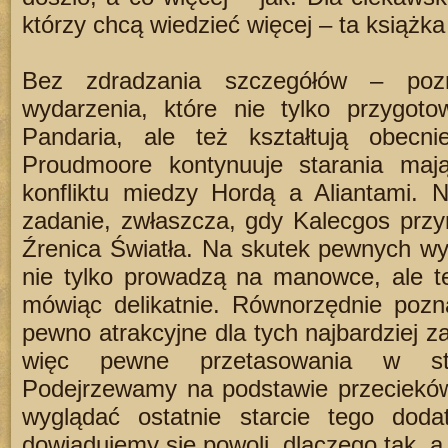
którzy chcą wiedzieć więcej – ta książk
Bez zdradzania szczegółów – poz
wydarzenia, które nie tylko przygoto
Pandaria, ale też kształtują obecn
Proudmoore kontynuuje starania maj
konfliktu miedzy Hordą a Aliantami. Ni
zadanie, zwłaszcza, gdy Kalecgos przyn
Źrenica Światła. Na skutek pewnych wy
nie tylko prowadzą na manowce, ale też
mówiąc delikatnie. Równorzędnie pozn
pewno atrakcyjne dla tych najbardziej z
więc pewne przetasowania w stru
Podejrzewamy na podstawie przecieków
wyglądać ostatnie starcie tego do
dowiadujemy się powoli, dlaczego tak, a 