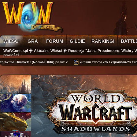
WIEŚCI
GRA
FORUM
GILDIE
RANKINGI
BATTL
WoWCenter.pl
Aktualne Wieści
Recenzja "Jaina Proudmoore: Wichry Wo
powieści...
he Unraveler (Normal Uldir)
po raz
2
.
kuturin
zdobył
7th Legionnaire's Cuffs
.