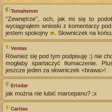
Temahemm
"Zewnętrze", och, jak mi się to podo
wyciągnąłem wnioski z komentarzy pod
jestem spokojny
. Słowniczek na końcu
Ventas
Również się pod tym podpisuję :) nie chc
mogłaby spartaczyć tłumaczenie. Plu
jeszcze jeden za słowniczek <brawa>!
Erisdar
jak można nie lubić marcepanu? ;x
Caritas