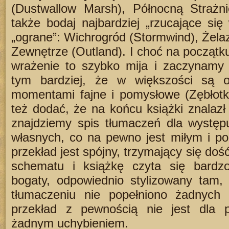
(Dustwallow Marsh), Północną Strażni
także bodaj najbardziej „rzucające się 
„ograne”: Wichrogród (Stormwind), Żelaz
Zewnętrze (Outland). I choć na początku
wrażenie to szybko mija i zaczynamy 
tym bardziej, że w większości są 
momentami fajne i pomysłowe (Zębłotk
też dodać, że na końcu książki znalazł
znajdziemy spis tłumaczeń dla występ
własnych, co na pewno jest miłym i p
przekład jest spójny, trzymający się do
schematu i książkę czyta się bardzo
bogaty, odpowiednio stylizowany tam,
tłumaczeniu nie popełniono żadnych 
przekład z pewnością nie jest dla p
żadnym uchybieniem.