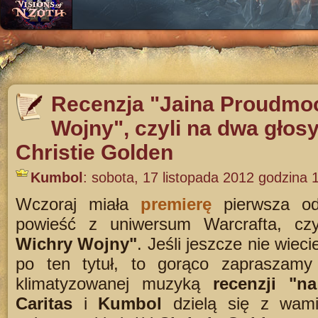
Recenzja "Jaina Proudmo
Wojny", czyli na dwa głos
Christie Golden
Kumbol
:
sobota, 17 listopada 2012 godzina 
Wczoraj miała
premierę
pierwsza od
powieść z uniwersum Warcrafta, cz
Wichry Wojny"
. Jeśli jeszcze nie wiec
po ten tytuł, to gorąco zapraszamy
klimatyzowanej muzyką
recenzji "n
Caritas
i
Kumbol
dzielą się z wami