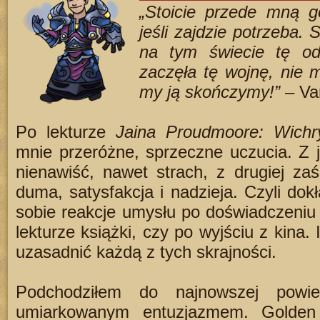
„Stoicie przede mną g
jeśli zajdzie potrzeba. 
na tym świecie tę od
zaczęła tę wojnę, nie 
my ją skończymy!”
– Va
Po lekturze
Jaina Proudmoore: Wich
mnie przeróżne, sprzeczne uczucia. Z j
nienawiść, nawet strach, z drugiej za
duma, satysfakcja i nadzieja. Czyli dok
sobie reakcje umysłu po doświadczeniu so
lekturze książki, czy po wyjściu z kina
uzasadnić każdą z tych skrajności.
Podchodziłem do najnowszej powie
umiarkowanym entuzjazmem. Golden 