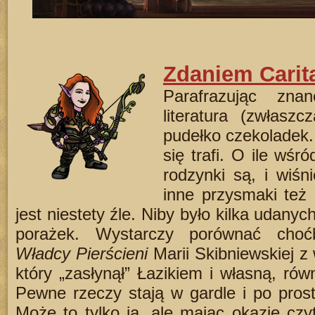
Zdaniem Carita
Parafrazując zna
literatura (zwłaszc
pudełko czekoladek.
się trafi. O ile wś
rodzynki są, i wiśni
inne przysmaki też 
jest niestety źle. Niby było kilka udanyc
porażek. Wystarczy porównać choć
Władcy Pierścieni
Marii Skibniewskiej z 
który „zasłynął” Łazikiem i własną, rów
Pewne rzeczy stają w gardle i po prost
Może to tylko ja, ale mając okazję czyt