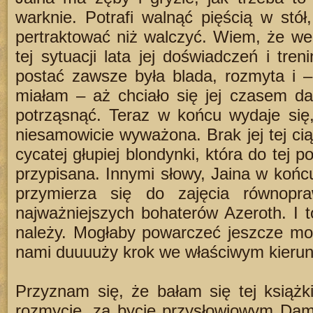
warknie. Potrafi walnąć pięścią w stół,
pertraktować niż walczyć. Wiem, że we
tej sytuacji lata jej doświadczeń i tre
postać zawsze była blada, rozmyta i –
miałam – aż chciało się jej czasem dać
potrząsnąć. Teraz w końcu wydaje się,
niesamowicie wyważona. Brak jej tej cią
cycatej głupiej blondynki, która do tej p
przypisana. Innymi słowy, Jaina w końcu
przymierza się do zajęcia równop
najważniejszych bohaterów Azeroth. I t
należy. Mogłaby powarczeć jeszcze moc
nami duuuuży krok we właściwym kierun
Przyznam się, że bałam się tej książk
rozmycie, za bycie przysłowiowym Dams