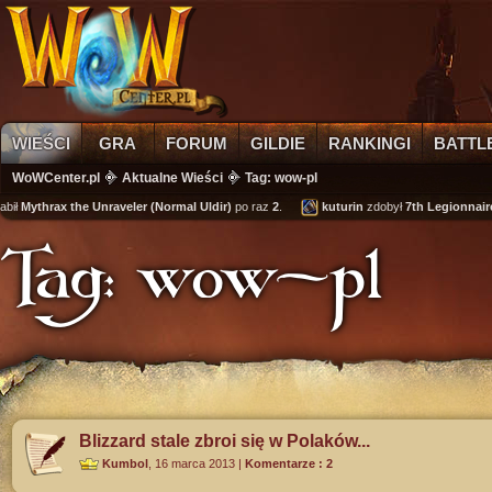
WIEŚCI
GRA
FORUM
GILDIE
RANKINGI
BATTL
WoWCenter.pl
Aktualne Wieści
Tag: wow-pl
Mythrax the Unraveler (Normal Uldir)
po raz
2
.
kuturin
zdobył
7th Legionnaire's 
Tag: wow-pl
Blizzard stale zbroi się w Polaków...
Kumbol
,
16 marca 2013
|
Komentarze : 2