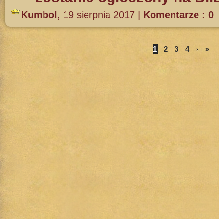
Kumbol
,
19 sierpnia 2017
|
Komentarze : 0
1
2
3
4
›
»