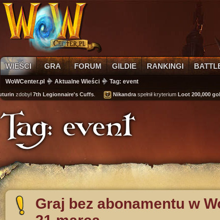
WIEŚCI
GRA
FORUM
GILDIE
RANKINGI
BATTL
WoWCenter.pl
Aktualne Wieści
Tag: event
rin
zdobył
7th Legionnaire's Cuffs
.
Nikandra
spełnił kryterium
Loot 200,000 gold
o
Tag: event
Graj bez abonamentu w Wo