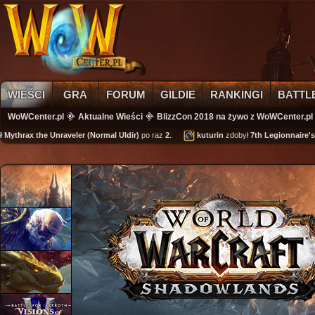
WIEŚCI
GRA
FORUM
GILDIE
RANKINGI
BATTL
WoWCenter.pl
Aktualne Wieści
BlizzCon 2018 na żywo z WoWCenter.pl
rax the Unraveler (Normal Uldir)
po raz
2
.
kuturin
zdobył
7th Legionnaire's Cuff