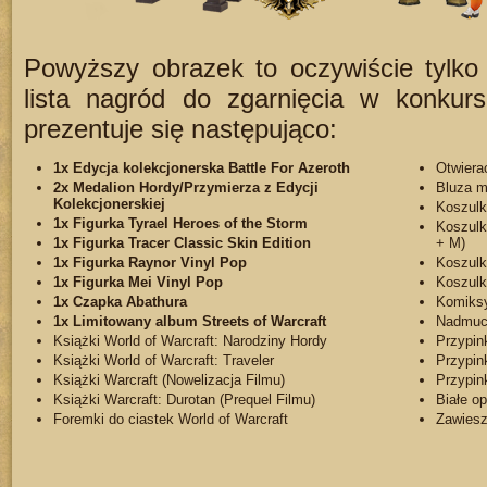
Powyższy obrazek to oczywiście tylko
lista nagród do zgarnięcia w konkur
prezentuje się następująco:
1x Edycja kolekcjonerska Battle For Azeroth
Otwierac
2x Medalion Hordy/Przymierza z Edycji
Bluza m
Kolekcjonerskiej
Koszulk
1x Figurka Tyrael Heroes of the Storm
Koszulk
1x Figurka Tracer Classic Skin Edition
+ M)
1x Figurka Raynor Vinyl Pop
Koszulk
1x Figurka Mei Vinyl Pop
Koszulki
1x Czapka Abathura
Komiksy
1x Limitowany album Streets of Warcraft
Nadmuc
Książki World of Warcraft: Narodziny Hordy
Przypin
Książki World of Warcraft: Traveler
Przypin
Książki Warcraft (Nowelizacja Filmu)
Przypin
Książki Warcraft: Durotan (Prequel Filmu)
Białe o
Foremki do ciastek World of Warcraft
Zawiesz