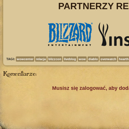
PARTNERZY RE
TAGI:
wowcenter
relacja
blizzcon
liveblog
wow
diablo
overwatch
hearth
Komentarze:
Musisz się zalogować, aby do