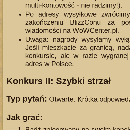
multi-kontowość - nie radzimy!).
Po adresy wysyłkowe zwrócim
zakończeniu BlizzConu za po
wiadomości na WoWCenter.pl.
Uwaga: nagrody wysyłamy wyłąc
Jeśli mieszkacie za granicą, na
konkursie, ale w razie wygranej
adres w Polsce.
Konkurs II: Szybki strzał
Typ pytań:
Otwarte. Krótka odpowiedź
Jak grać:
Bądź zalogowany na swoim konci