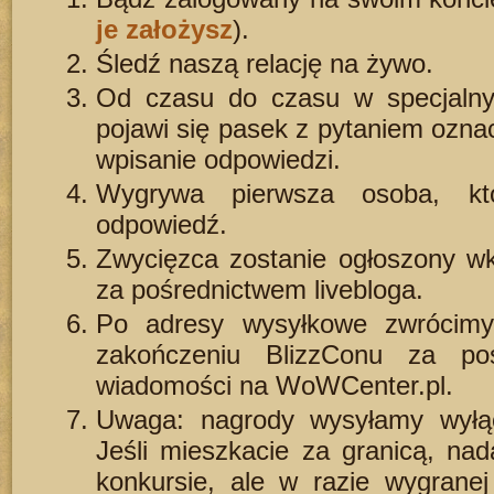
je założysz
).
Śledź naszą relację na żywo.
Od czasu do czasu w specjaln
pojawi się pasek z pytaniem ozna
wpisanie odpowiedzi.
Wygrywa pierwsza osoba, któ
odpowiedź.
Zwycięzca zostanie ogłoszony wk
za pośrednictwem livebloga.
Po adresy wysyłkowe zwrócim
zakończeniu BlizzConu za po
wiadomości na WoWCenter.pl.
Uwaga: nagrody wysyłamy wyłąc
Jeśli mieszkacie za granicą, na
konkursie, ale w razie wygranej