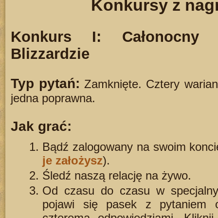
Konkursy z nag
Konkurs I: Całonocny
Blizzardzie
Typ pytań:
Zamknięte. Cztery warian
jedna poprawna.
Jak grać:
Bądź zalogowany na swoim konci
je założysz
).
Śledź naszą relację na żywo.
Od czasu do czasu w specjaln
pojawi się pasek z pytaniem
czterema odpowiedziami. Klikni