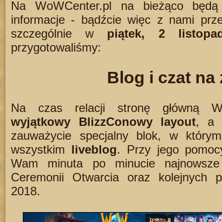
Na WoWCenter.pl na bieżąco będą 
informacje - bądźcie więc z nami prz
szczególnie w
piątek, 2 listopa
przygotowaliśmy:
Blog i czat na
Na czas relacji stronę główną Wo
wyjątkowy BlizzConowy layout
, a 
zauważycie specjalny blok, w który
wszystkim
liveblog
. Przy jego pomoc
Wam minuta po minucie najnowsze 
Ceremonii Otwarcia oraz kolejnych pr
2018.