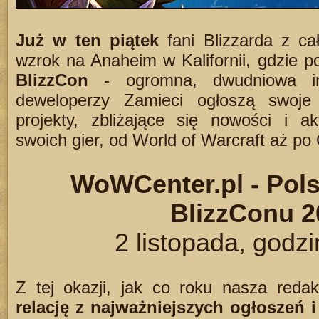
Już w ten piątek
fani Blizzarda z ca
wzrok na Anaheim w Kalifornii, gdzie po
BlizzCon
- ogromna, dwudniowa im
deweloperzy Zamieci ogłoszą swoje 
projekty, zbliżające się nowości i ak
swoich gier, od World of Warcraft aż po
WoWCenter.pl - Pols
BlizzConu 2
2 listopada, godz
Z tej okazji, jak co roku nasza reda
relację z najważniejszych ogłoszeń 