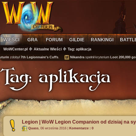
WIEŚCI
GRA
FORUM
GILDIE
RANKINGI
BATTL
WoWCenter.pl
Aktualne Wieści
Tag: aplikacja
in
zdobył
7th Legionnaire's Cuffs
.
Nikandra
spełnił kryterium
Loot 200,000 gold
os
Tag: aplikacja
Legion | WoW Legion Companion od dzisiaj na sy
Quass
,
06 września 2016
|
Komentarze : 0