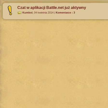
Czat w aplikacji Battle.net już aktywny
Kumbol
,
04 kwietnia 2014
|
Komentarze : 3