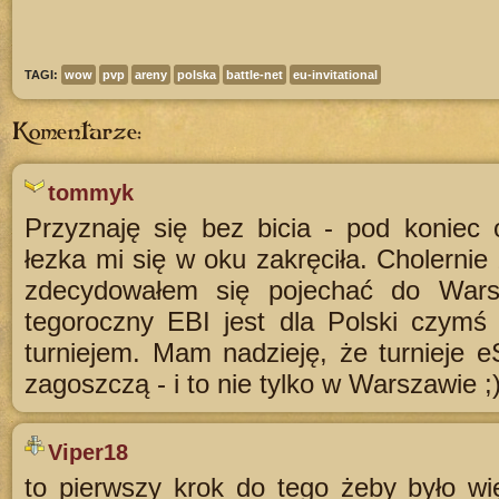
TAGI:
wow
pvp
areny
polska
battle-net
eu-invitational
Komentarze:
tommyk
Przyznaję się bez bicia - pod koniec 
łezka mi się w oku zakręciła. Cholernie 
zdecydowałem się pojechać do Wars
tegoroczny EBI jest dla Polski czymś 
turniejem. Mam nadzieję, że turnieje 
zagoszczą - i to nie tylko w Warszawie ;)
Viper18
to pierwszy krok do tego żeby było wi