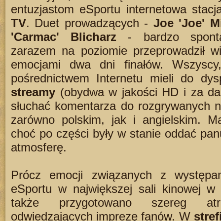
entuzjastom eSportu internetowa stac
TV
. Duet prowadzących -
Joe 'Joe' Mi
'Carmac' Blicharz
- bardzo spontan
zarazem na poziomie przeprowadził 
emocjami dwa dni finałów. Wszyscy,
pośrednictwem Internetu mieli do dys
streamy
(obydwa w jakości HD i za da
słuchać komentarza do rozgrywanych n
zarówno polskim, jak i angielskim. M
choć po części były w stanie oddać panu
atmosferę.
Prócz emocji związanych z występam
eSportu w największej sali kinowej w 
także przygotowano szereg atr
odwiedzających imprezę fanów. W
stre