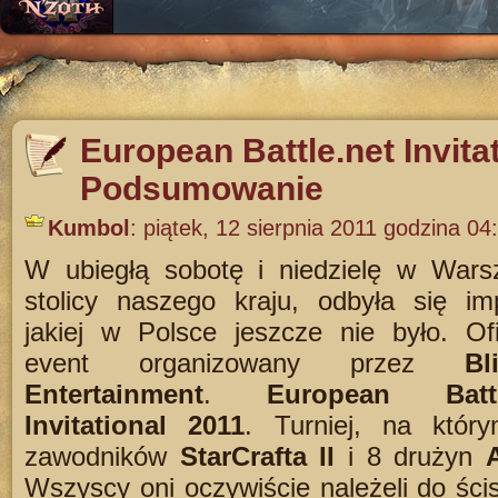
European Battle.net Invita
Podsumowanie
Kumbol
:
piątek, 12 sierpnia 2011 godzina 04
W ubiegłą sobotę i niedzielę w Wars
stolicy naszego kraju, odbyła się im
jakiej w Polsce jeszcze nie było. Ofi
event organizowany przez
Bl
Entertainment
.
European Battl
Invitational 2011
. Turniej, na któr
zawodników
StarCrafta II
i 8 drużyn
Wszyscy oni oczywiście należeli do ścisł