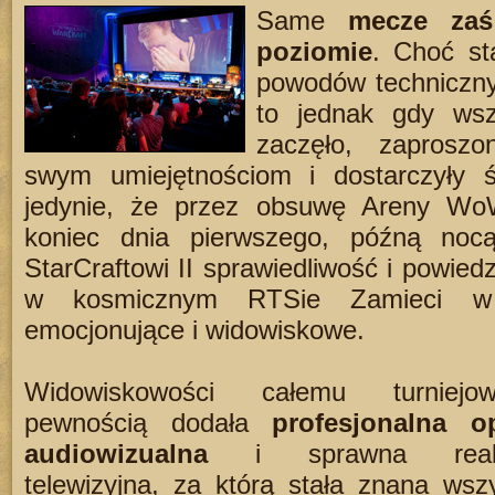
Same
mecze zaś
poziomie
. Choć st
powodów technicznyc
to jednak gdy wsz
zaczęło, zaprosz
swym umiejętnościom i dostarczyły 
jedynie, że przez obsuwę Areny Wo
koniec dnia pierwszego, późną noc
StarCraftowi II sprawiedliwość i powied
w kosmicznym RTSie Zamieci w 
emocjonujące i widowiskowe.
Widowiskowości całemu turniej
pewnością dodała
profesjonalna o
audiowizualna
i sprawna realiz
telewizyjna, za którą stała znana wsz