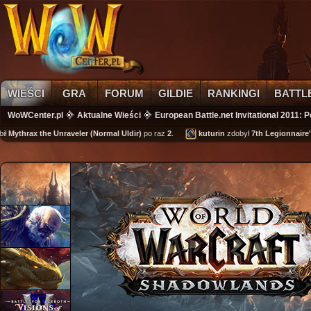
WIEŚCI
GRA
FORUM
GILDIE
RANKINGI
BATTL
WoWCenter.pl
Aktualne Wieści
European Battle.net Invitational 2011
thrax the Unraveler (Normal Uldir)
po raz
2
.
kuturin
zdobył
7th Legionnaire's Cu