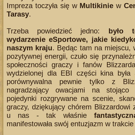
Impreza toczyła się w
Multikinie
w
Ce
Tarasy
.
Trzeba powiedzieć jedno:
było t
wydarzenie eSportowe, jakie kiedyk
naszym kraju
. Będąc tam na miejscu, w
pozytywnej energii, czuło się przynależ
społeczności graczy i fanów Blizzard
wydzielonej dla EBI części kina była
porównywalna pewnie tylko z Bli
nagradzający owacjami na stojąco 
pojedynki rozgrywane na scenie, skan
graczy, dziękujący chórem Blizzardowi 
u nas - tak właśnie
fantastycz
manifestowała swój entuzjazm w trakcie 