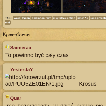
TAGI:
wow
legion
darkmoon-faire
inky-black-potion
patch7-2
rona-greent
end
Komentarze:
Saimeraa
To powinno być cały czas
YesterdaY
Krosus
Quar
Imo bezprzesady, w dzień prawie nic 