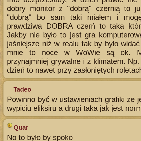
dobry monitor z "dobrą" czernią to j
"dobrą" bo sam taki miałem i mogę
prawdziwa DOBRA czerń to taka która
Jakby nie było to jest gra komputero
jaśniejsze niż w realu tak by było widać
mnie to noce w WoWie są ok. Moż
przynajmniej grywalne i z klimatem. Np. 
dzień to nawet przy zasłoniętych roletac
Tadeo
Powinno być w ustawieniach grafiki ze j
wypiciu eliksiru a drugi taka jak jest norma
Quar
No to było by spoko