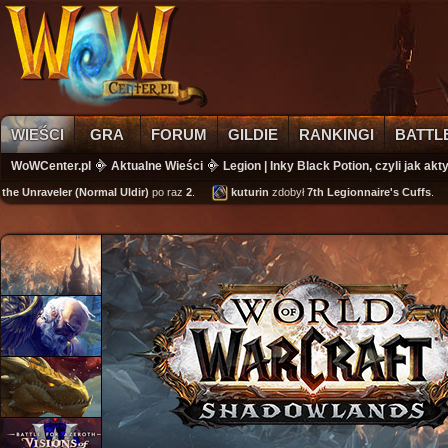
WIEŚCI
GRA
FORUM
GILDIE
RANKINGI
BATTL
WoWCenter.pl
Aktualne Wieści
Legion | Inky Black Potion, czyli jak a
Unraveler (Normal Uldir)
po raz
2
.
kuturin
zdobył
7th Legionnaire's Cuffs
.