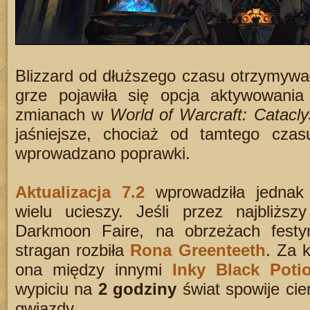
Blizzard od dłuższego czasu otrzymywa
grze pojawiła się opcja aktywowania
zmianach w
World of Warcraft: Catacl
jaśniejsze, chociaż od tamtego czas
wprowadzano poprawki.
Aktualizacja 7.2
wprowadziła jednak
wielu ucieszy. Jeśli przez najbliższ
Darkmoon Faire, na obrzeżach festy
stragan rozbiła
Rona Greenteeth
. Za k
ona między innymi
Inky Black Poti
wypiciu na
2 godziny
świat spowije cie
gwiazdy.