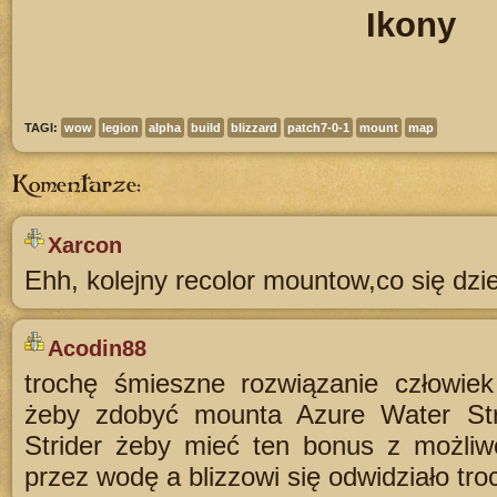
Ikony
TAGI:
wow
legion
alpha
build
blizzard
patch7-0-1
mount
map
Komentarze:
Xarcon
Ehh, kolejny recolor mountow,co się dzie
Acodin88
trochę śmieszne rozwiązanie człowiek
żeby zdobyć mounta Azure Water Str
Strider żeby mieć ten bonus z możliw
przez wodę a blizzowi się odwidziało tro