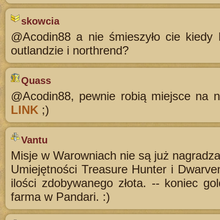
skowcia
@Acodin88 a nie śmieszyło cie kiedy 
outlandzie i northrend?
Quass
@Acodin88, pewnie robią miejsce na n
LINK
;)
Vantu
Misje w Warowniach nie są już nagradza
Umiejętności Treasure Hunter i Dwarve
ilości zdobywanego złota. -- koniec gol
farma w Pandari. :)