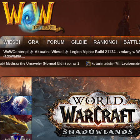
WIEŚCI
GRA
FORUM
GILDIE
RANKINGI
BATTL
WoWCenter.pl
Aktualne Wieści
Legion Alpha: Build 21134 - zmiany w 
ładowania,...
Mythrax the Unraveler (Normal Uldir)
po raz
2
.
kuturin
zdobył
7th Legionnaire's 