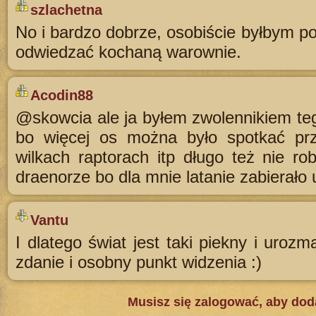
szlachetna
No i bardzo dobrze, osobiście byłbym p
odwiedzać kochaną warownie.
Acodin88
@skowcia ale ja byłem zwolennikiem teg
bo więcej os można było spotkać prz
wilkach raptorach itp długo też nie ro
draenorze bo dla mnie latanie zabierało
Vantu
I dlatego świat jest taki piekny i uroz
zdanie i osobny punkt widzenia :)
Musisz się zalogować, aby do