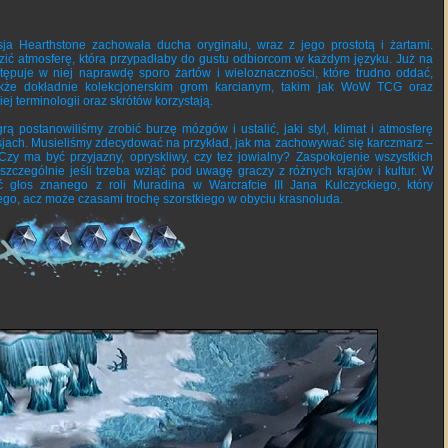
ja Hearthstone zachowała ducha oryginału, wraz z jego prostotą i żartami.
ić atmosferę, która przypadłaby do gustu odbiorcom w każdym języku. Już na
tępuje w niej naprawdę sporo żartów i wieloznaczności, które trudno oddać,
także dokładnie kolekcjonerskim grom karcianym, takim jak WoW TCG oraz
ej terminologii oraz skrótów korzystają.
 postanowiliśmy zrobić burzę mózgów i ustalić, jaki styl, klimat i atmosferę
jach. Musieliśmy zdecydować na przykład, jak ma zachowywać się karczmarz –
 Czy ma być przyjazny, opryskliwy, czy też jowialny? Zaspokojenie wszystkich
czególnie jeśli trzeba wziąć pod uwagę graczy z różnych krajów i kultur. W
ać głos znanego z roli Muradina w Warcrafcie III Jana Kulczyckiego, który
nego, acz może czasami trochę szorstkiego w obyciu krasnoluda.