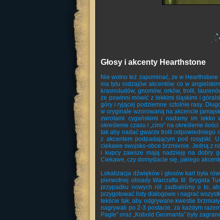
Głosy i akcenty Hearthstone
Nie wolno też zapominać, że w Hearthstone 
ma tylu rodzajów akcentów co w angielskim,
krasnoludów, gnomów, orków, trolli, tauren
że powinni mówić z lekkimi śląskimi i góral
góry i ryjącej podziemne sztolnie rasy. Dług
w oryginale wzorowaną na akcencie jamajski
zwrotami cygańskimi i nadamy im lekko w
określenie czasu i „cino” na określenie ilości
tak aby nadać gwarze trolli odpowiedniego 
z akcentem podpadającym pod rosyjski. U
ciekawe swojsko-obce brzmienie. Jedną z naj
i kupcy zawsze mają nadzieję na dobry ge
Ciekawe, czy domyślacie się, jakiego akcent
Lokalizacja dźwięków i głosów kart była ró
pierwotnej obsady Warcrafta III: Brygida T
przypadku nowych ról zadbaliśmy o to, aby 
przygotować listy dialogowe i nagrać wszys
tekście tak, aby odgrywane kwestie brzmiały
nagrywali po 2-3 postacie, za każdym razem 
Pagle” oraz „Kobold Geomanta” były zagrane