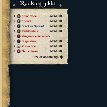
Ranking gildii
12/12 (M)
1.
Error Code
12/12 (M)
2.
Encore
12/12 (M)
3.
Stack or Spread
12/12 (M)
4.
PathFinders
5.
Vengeance Incarnate
12/12 (M)
12/12 (M)
6.
Stigmatize
12/12 (M)
7.
Prima Sort
12/12 (M)
8.
Narrenturm
Przejdź do rankingu