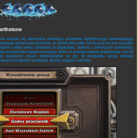
earthstone
one wiązało się stworzenie polskiego poradnika stylistycznego omawiającego
wanego glosariusza terminów ze świata Warcrafta. Ale to przecież nie wszystko
wcipem i pełna wielu odniesień do popkultury. Jednym z pierwszych elementów,
ynku jest swoista maszyna losująca, która co prawda zawsze dopasowuje nas do
że podejrzeć innych pretendentów do gry. W przypadku wersji polskiej
j znanym bohaterom komiksów, filmów, książek i memów.