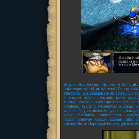
W grze Hearthstone: Heroes of Warcraft w
uniwersum World of Warcraft. Polska ekip
Warcrafta, jaka ukazała się po polsku, był 
konieczne było przełożenie nazw własny
zaproponować tłumaczenia brzmiące jak n
oryginału. Warto tu wspomnieć o postaci –
wiedzieliśmy, że nie możemy przetłumaczyć 
słowo, które łatwo – nomen omen – wykrzycz
niczym gniewny, kozacki ataman. Stąd b
pochodziło ze stepowych kresów, gdzie walc