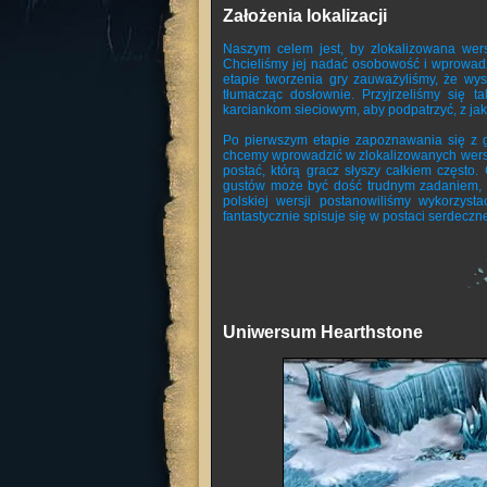
Założenia lokalizacji
Naszym celem jest, by zlokalizowana wers
Chcieliśmy jej nadać osobowość i wprowadz
etapie tworzenia gry zauważyliśmy, że wys
tłumacząc dosłownie. Przyjrzeliśmy się 
karciankom sieciowym, aby podpatrzyć, z jaki
Po pierwszym etapie zapoznawania się z grą
chcemy wprowadzić w zlokalizowanych wers
postać, którą gracz słyszy całkiem często.
gustów może być dość trudnym zadaniem, sz
polskiej wersji postanowiliśmy wykorzyst
fantastycznie spisuje się w postaci serdecz
Uniwersum Hearthstone