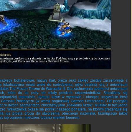
szyscy bohaterowie, nazwy kart, oręża oraz zaklęć zostały zaczerpnięte z
a lokalizacyjna miała wiele do nadrobienia, gdyż ostatnią grą z uniwersum
dodatek The Frozen Throne do Warcrafta III. Dla zachowania spójności uniwersum
ch, które do tej pory nie miały polskich odpowiedników. Staraliśmy się
ajbardziej naturalnie, będące łatwe w wymowie i niosące oczywiście treść
 Garoszu Piekłoryczu (w wersji angielskiej Garrosh Hellscream). Od początku
go w dwóch segmentach, chociażby jako „Piekielny Krzyk”. Musiało to być jedno
eć. Wskazówką okazał się portret naszego bohatera, na którym prezentuje się
yła już prosta droga do stworzenia obecnego nazwiska, brzmiącego jakby
zy się ogniem i mieczem, tudzież wielkim toporem.