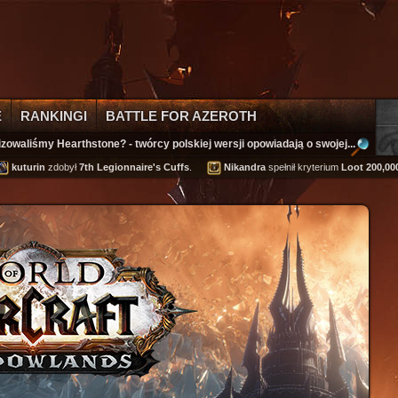
E
RANKINGI
BATTLE FOR AZEROTH
izowaliśmy Hearthstone? - twórcy polskiej wersji opowiadają o swojej...
rin
zdobył
7th Legionnaire's Cuffs
.
Nikandra
spełnił kryterium
Loot 200,000 gold
o