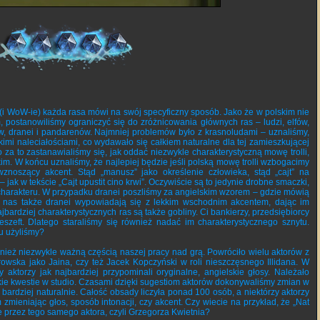
(i WoW-ie) każda rasa mówi na swój specyficzny sposób. Jako że w polskim nie
 postanowiliśmy ograniczyć się do zróżnicowania głównych ras – ludzi, elfów,
ów, dranei i pandarenów. Najmniej problemów było z krasnoludami – uznaliśmy,
skimi naleciałościami, co wydawało się całkiem naturalne dla tej zamieszkującej
o za to zastanawialiśmy się, jak oddać niezwykle charakterystyczną mowę trolli,
m. W końcu uznaliśmy, że najlepiej będzie jeśli polską mowę trolli wzbogacimy
znoszący akcent. Stąd „manusz” jako określenie człowieka, stąd „cajt” na
 – jak w tekście „Cajt upustit cino krwi”. Oczywiście są to jedynie drobne smaczki,
charakteru. W przypadku dranei poszliśmy za angielskim wzorem – gdzie mówią
 nas także dranei wypowiadają się z lekkim wschodnim akcentem, dając im
bardziej charakterystycznych ras są także gobliny. Ci bankierzy, przedsiębiorcy
szeft. Dlatego staraliśmy się również nadać im charakterystycznego sznytu.
u użyliśmy?
wnież niezwykle ważną częścią naszej pracy nad grą. Powróciło wielu aktorów z
urowska jako Jaina, czy też Jacek Kopczyński w roli nieszczęsnego Illidana. W
aktorzy jak najbardziej przypominali oryginalne, angielskie głosy. Należało
tkie kwestie w studio. Czasami dzięki sugestiom aktorów dokonywaliśmy zmian w
 bardziej naturalnie. Całość obsady liczyła ponad 100 osób, a niektórzy aktorzy
zmieniając głos, sposób intonacji, czy akcent. Czy wiecie na przykład, że „Nat
 przez tego samego aktora, czyli Grzegorza Kwietnia?