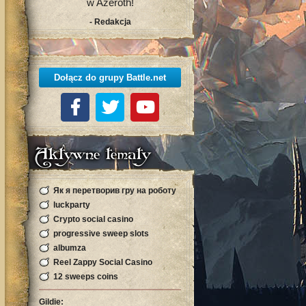
w Azeroth!
- Redakcja
Dołącz do grupy Battle.net
Aktywne tematy
Як я перетворив гру на роботу
і виграв більше, ніж заробляв за р
luckparty
Crypto social casino
progressive sweep slots
albumza
Reel Zappy Social Casino
12 sweeps coins
Gildie: