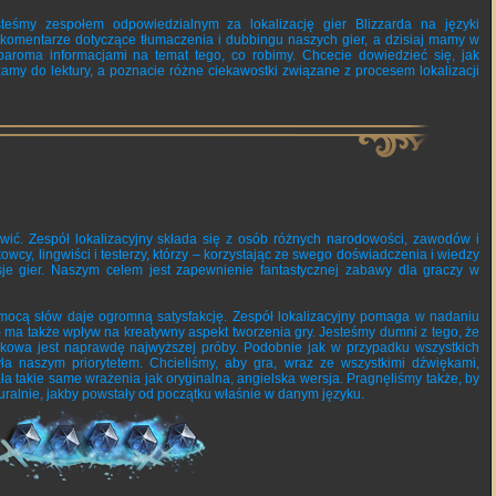
esteśmy zespołem odpowiedzialnym za lokalizację gier Blizzarda na języki
 komentarze dotyczące tłumaczenia i dubbingu naszych gier, a dzisiaj mamy w
aroma informacjami na temat tego, co robimy. Chcecie dowiedzieć się, jak
amy do lektury, a poznacie różne ciekawostki związane z procesem lokalizacji
wić. Zespół lokalizacyjny składa się z osób różnych narodowości, zawodów i
owcy, lingwiści i testerzy, którzy – korzystając ze swego doświadczenia i wiedzy
sje gier. Naszym celem jest zapewnienie fantastycznej zabawy dla graczy w
ocą słów daje ogromną satysfakcję. Zespół lokalizacyjny pomaga w nadaniu
 ma także wpływ na kreatywny aspekt tworzenia gry. Jesteśmy dumni z tego, że
kowa jest naprawdę najwyższej próby. Podobnie jak w przypadku wszystkich
była naszym priorytetem. Chcieliśmy, aby gra, wraz ze wszystkimi dźwiękami,
ła takie same wrażenia jak oryginalna, angielska wersja. Pragnęliśmy także, by
uralnie, jakby powstały od początku właśnie w danym języku.