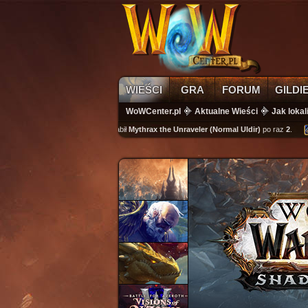
WIEŚCI
GRA
FORUM
GILDI
WoWCenter.pl
Aktualne Wieści
Jak lokal
wikass
zabił
Mythrax the Unraveler (Normal Uldir)
po raz
2
.
kutu