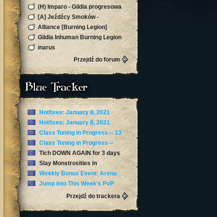
(H) Imparo - Gildia progresowa
Burning Legion!
[A] Jeźdźcy Smoków -
Silvermoon
Alliance [Burning Legion]
Gildia Inhuman Burning Legion
Horda Zapraszamy
inarus
Przejdź do forum
Blue Tracker
Hotfixes: January 8, 2021
Hotfixes: January 8, 2021
Class Tuning in Progress -- 13
January
Class Tuning in Progress --
January 12
Tich DOWN AGAIN for 3 days
now
Slay Monstrosities in
Torghast’s Twisting Corridors
Weekly Bonus Event: Arena
Skirmishes
Jump Into This Week's PvP
Brawl: Arathi Blizzard
Przejdź do trackera