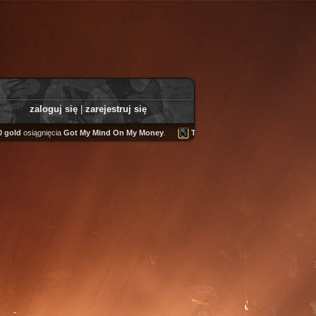
zaloguj się
|
zarejestruj się
siągnięcia
Got My Mind On My Money
.
Tooly
zdobył
Fairweather Helm
.