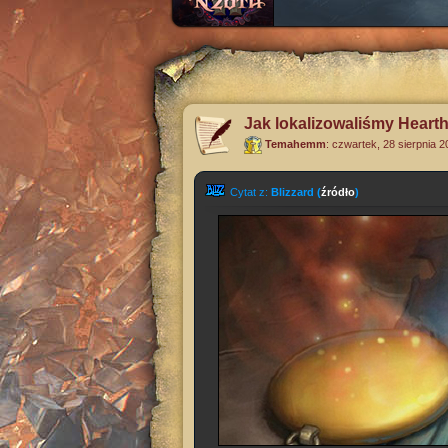
Jak lokalizowaliśmy Hearth
Temahemm
:
czwartek, 28 sierpnia 
Cytat z:
Blizzard (
źródło
)