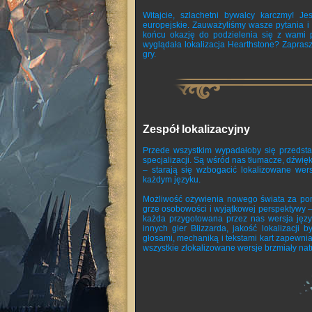
Witajcie, szlachetni bywalcy karczmy! J
europejskie. Zauważyliśmy wasze pytania i
końcu okazję do podzielenia się z wami p
wyglądała lokalizacja Hearthstone? Zaprasz
gry.
Zespół lokalizacyjny
Przede wszystkim wypadałoby się przedsta
specjalizacji. Są wśród nas tłumacze, dźwięk
– starają się wzbogacić lokalizowane wer
każdym języku.
Możliwość ożywienia nowego świata za pom
grze osobowości i wyjątkowej perspektywy –
każda przygotowana przez nas wersja języ
innych gier Blizzarda, jakość lokalizacji 
głosami, mechaniką i tekstami kart zapewnia
wszystkie zlokalizowane wersje brzmiały nat