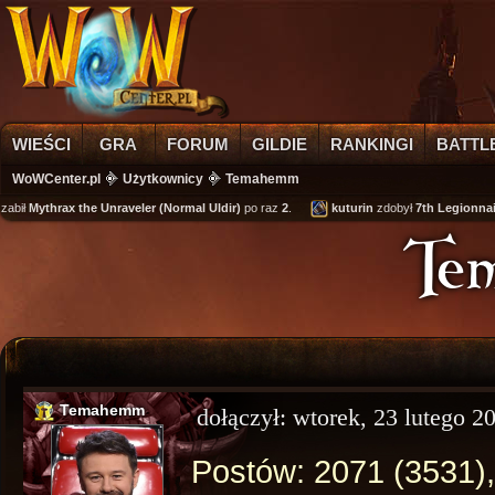
WIEŚCI
GRA
FORUM
GILDIE
RANKINGI
BATTL
WoWCenter.pl
Użytkownicy
Temahemm
abił
Mythrax the Unraveler (Normal Uldir)
po raz
2
.
kuturin
zdobył
7th Legionnair
Te
Temahemm
dołączył:
wtorek, 23 lutego 2
Postów: 2071 (3531),