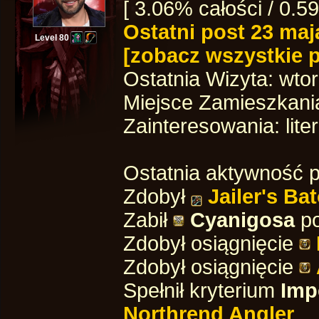
[ 3.06% całości / 0.5
Ostatni post
23 maj
Level 80
[zobacz wszystkie 
Ostatnia Wizyta:
wtor
Miejsce Zamieszkani
Zainteresowania: lit
Ostatnia aktywność p
Zdobył
Jailer's Ba
Zabił
Cyanigosa
po
Zdobył osiągnięcie
Zdobył osiągnięcie
Spełnił kryterium
Imp
Northrend Angler