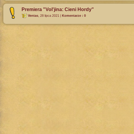
Premiera "Vol'jina: Cieni Hordy"
Ventas
,
28 lipca 2021
|
Komentarze : 0