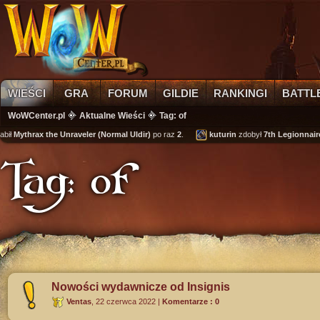
WIEŚCI
GRA
FORUM
GILDIE
RANKINGI
BATTL
WoWCenter.pl
Aktualne Wieści
Tag: of
Mythrax the Unraveler (Normal Uldir)
po raz
2
.
kuturin
zdobył
7th Legionnaire's 
Tag: of
Nowości wydawnicze od Insignis
Ventas
,
22 czerwca 2022
|
Komentarze : 0