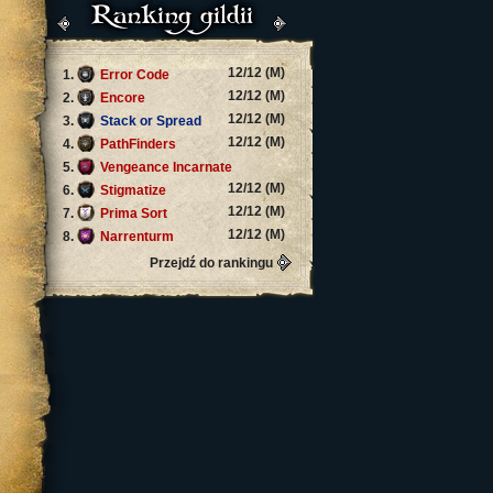
Ranking gildii
12/12 (M)
1.
Error Code
12/12 (M)
2.
Encore
12/12 (M)
3.
Stack or Spread
12/12 (M)
4.
PathFinders
5.
Vengeance Incarnate
12/12 (M)
12/12 (M)
6.
Stigmatize
12/12 (M)
7.
Prima Sort
12/12 (M)
8.
Narrenturm
Przejdź do rankingu