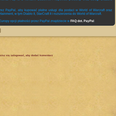
.
rzez PayPal, aby kupować płatne usługi dla postaci w World of Warcraft oraz
ainment, w tym Diablo II, StarCraft II i rozszerzenia do World of Warcraft.
Europy opcji płatności przez PayPal znajdziecie w
FAQ dot. PayPal
.
sisz się zalogować, aby dodać komentarz