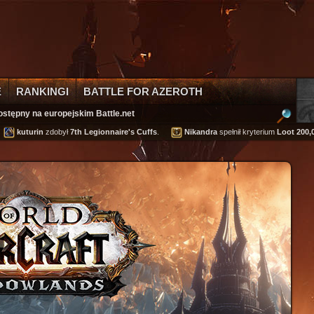
E
RANKINGI
BATTLE FOR AZEROTH
ostępny na europejskim Battle.net
uturin
zdobył
7th Legionnaire's Cuffs
.
Nikandra
spełnił kryterium
Loot 200,000 go