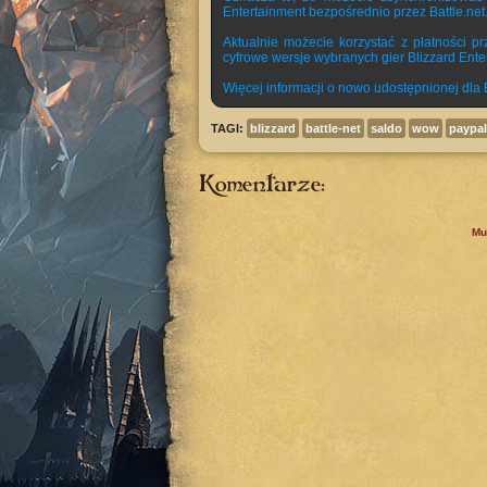
Entertainment bezpośrednio przez Battle.net
Aktualnie możecie korzystać z płatności p
cyfrowe wersje wybranych gier Blizzard Entert
Więcej informacji o nowo udostępnionej dla 
TAGI:
blizzard
battle-net
saldo
wow
paypal
Komentarze:
Mu