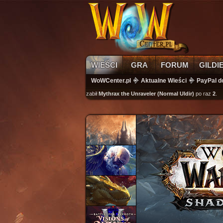
WIEŚCI
GRA
FORUM
GILDI
WoWCenter.pl
Aktualne Wieści
PayPal d
wikass
zabił
Mythrax the Unraveler (Normal Uldir)
po raz
2
.
k