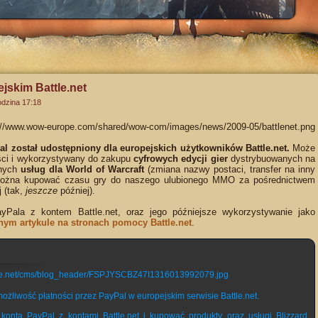
jskim Battle.net
odzina 17:18
al został udostępniony dla europejskich użytkowników Battle.net.
Może
ści i wykorzystywany do zakupu
cyfrowych edycji gier
dystrybuowanych na
żnych
usług dla World of Warcraft
(zmiana nazwy postaci, transfer na inny
ie można kupować czasu gry do naszego ulubionego MMO za pośrednictwem
 (tak,
jeszcze
później).
ayPala z kontem Battle.net, oraz jego późniejsze wykorzystywanie jako
ym artykule na stronach pomocy Battle.net
.
żliwość płatności przez PayPal w europejskim serwisie Battle.net.
onta PayPal z kontami Battle.net i kupować produkty oraz usługi Blizzard