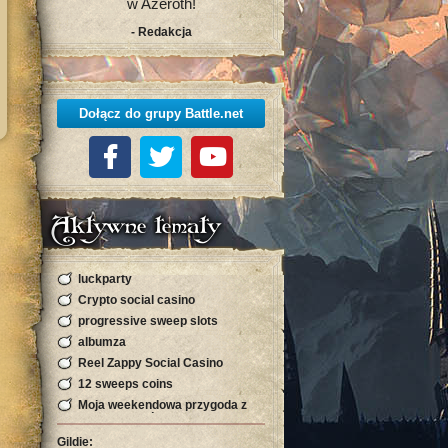
w Azeroth!
- Redakcja
Dołącz do grupy Battle.net
Aktywne tematy
luckparty
Crypto social casino
progressive sweep slots
albumza
Reel Zappy Social Casino
12 sweeps coins
Moja weekendowa przygoda z
kryptowalutą, która zaskoczyła
mnie s
Gildie: