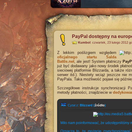
PayPal dostępny na europe
Kumbol
:
czwartek, 23 lutego 2012 g
Z lekkim poślizgiem względem
oficjalnego startu Salda
Battle.net
, ale jest! System płatniczy
PayP
już być dodawany jako nowy środek płatno
sieciowej platformie Blizzarda, a także ró
serwer itd.). Niestety wciąż jeszcze n
PayPala. Taka możliwość pojawi się później
Szczegółowe instrukcje synchronizacji P
metody płatności, znajdziecie w
dedykowan
Cytat z:
Blizzard (
źródło
)
Miło nam poinformować, że udostępniliśmy mo
Oznacza to, że możecie zsynchronizować k