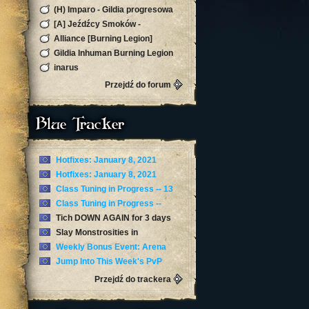
(H) Imparo - Gildia progresowa
Burning Legion!
[A] Jeźdźcy Smoków -
Silvermoon
Alliance [Burning Legion]
Gildia Inhuman Burning Legion
Horda Zapraszamy
inarus
Przejdź do forum
Blue Tracker
Hotfixes: January 8, 2021
Hotfixes: January 8, 2021
Class Tuning in Progress -- 13
January
Class Tuning in Progress --
January 12
Tich DOWN AGAIN for 3 days
now
Slay Monstrosities in
Torghast’s Twisting Corridors
Weekly Bonus Event: Arena
Skirmishes
Jump Into This Week's PvP
Brawl: Arathi Blizzard
Przejdź do trackera