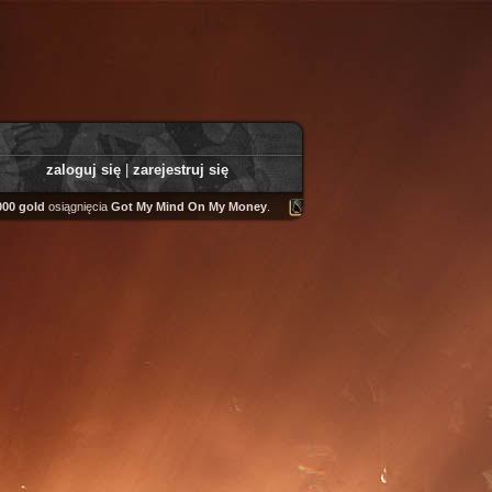
zaloguj się
|
zarejestruj się
ld
osiągnięcia
Got My Mind On My Money
.
Tooly
zdobył
Fairweather Helm
.