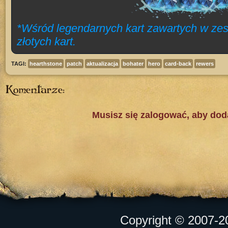
*Wśród legendarnych kart zawartych w ze
złotych kart.
TAGI:
hearthstone
patch
aktualizacja
bohater
hero
card-back
rewers
Komentarze:
Musisz się zalogować, aby do
Copyright © 2007-