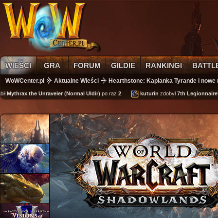
WIEŚCI
GRA
FORUM
GILDIE
RANKINGI
BATTL
WoWCenter.pl
Aktualne Wieści
Hearthstone: Kapłanka Tyrande i nowe
hrax the Unraveler (Normal Uldir)
po raz
2
.
kuturin
zdobył
7th Legionnaire's Cuf