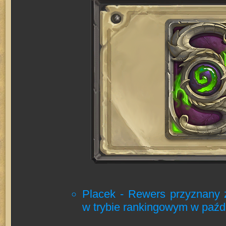
Placek - Rewers przyznany 
w trybie rankingowym w paźd