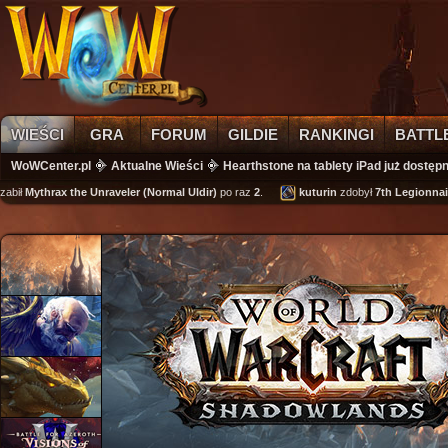
WIEŚCI
GRA
FORUM
GILDIE
RANKINGI
BATTL
WoWCenter.pl
Aktualne Wieści
Hearthstone na tablety iPad już dostę
bił
Mythrax the Unraveler (Normal Uldir)
po raz
2
.
kuturin
zdobył
7th Legionnaire