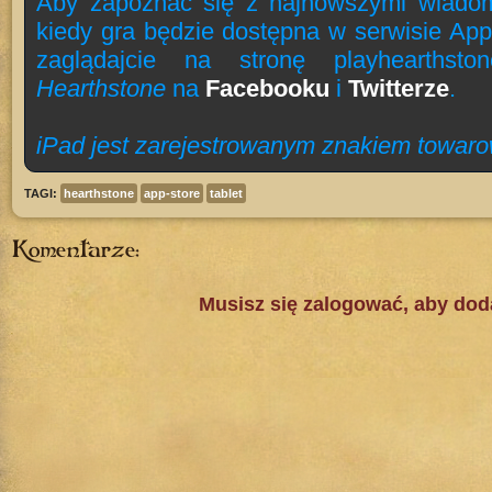
Aby zapoznać się z najnowszymi wiadomo
kiedy gra będzie dostępna w serwisie Ap
zaglądajcie na stronę playhearthst
Hearthstone
na
Facebooku
i
Twitterze
.
iPad jest zarejestrowanym znakiem towaro
TAGI:
hearthstone
app-store
tablet
Komentarze:
Musisz się zalogować, aby do