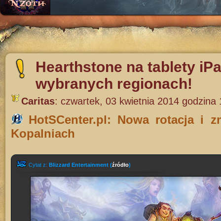
Hearthstone na tablety iP
wybranych regionach!
Caritas
:
czwartek, 03 kwietnia 2014 godzina 
HotSCenter.pl: Nowa rotacja i 
Kopalniach
Cytat z:
Blizzard Entertainment (
źródło
)