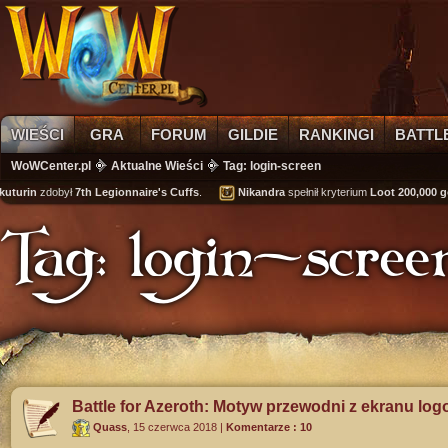
WIEŚCI
GRA
FORUM
GILDIE
RANKINGI
BATTL
WoWCenter.pl
Aktualne Wieści
Tag: login-screen
rin
zdobył
7th Legionnaire's Cuffs
.
Nikandra
spełnił kryterium
Loot 200,000 gold
Tag: login-scree
Battle for Azeroth: Motyw przewodni z ekranu lo
Quass
,
15 czerwca 2018
|
Komentarze : 10