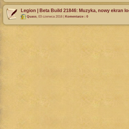
Legion | Beta Build 21846: Muzyka, nowy ekran l
Quass
,
03 czerwca 2016
|
Komentarze : 0