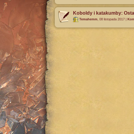
Koboldy i katakumby: Ost
Temahemm
,
08 listopada 2017
|
Kom