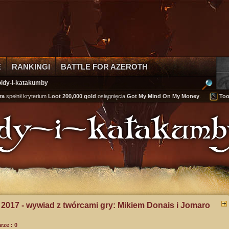
E
RANKINGI
BATTLE FOR AZEROTH
oldy-i-katakumby
ił kryterium
Loot 200,000 gold
osiągnięcia
Got My Mind On My Money
.
Tooly
zdob
oldy-i-katakumb
 2017 - wywiad z twórcami gry: Mikiem Donais i Jomaro
ze : 0