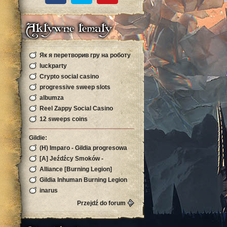
Aktywne tematy
Як я перетворив гру на роботу
і виграв більше, ніж заробляв за р
luckparty
Crypto social casino
progressive sweep slots
albumza
Reel Zappy Social Casino
12 sweeps coins
Gildie:
(H) Imparo - Gildia progresowa
Burning Legion!
[A] Jeźdźcy Smoków -
Silvermoon
Alliance [Burning Legion]
Gildia Inhuman Burning Legion
Horda Zapraszamy
inarus
Przejdź do forum