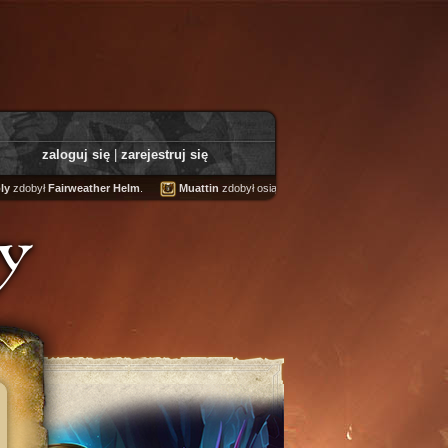
zaloguj się
|
zarejestruj się
ył
Fairweather Helm
.
Muattin
zdobył osiągnięcie
The Dirty Five
.
y