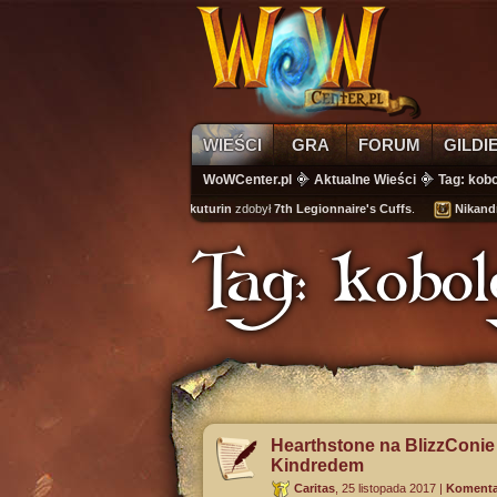
WIEŚCI
GRA
FORUM
GILDI
WoWCenter.pl
Aktualne Wieści
Tag: kob
kuturin
zdobył
7th Legionnaire's Cuffs
.
Nikandra
spełn
Tag: kob
Hearthstone na BlizzConie
Kindredem
Caritas
,
25 listopada 2017
|
Komentar