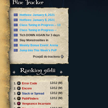
Blue Tracker
Hotfixes: January 8, 2021
Hotfixes: January 8, 2021
Class Tuning in Progress -- 13
January
Class Tuning in Progress --
January 12
Tich DOWN AGAIN for 3 days
now
Slay Monstrosities in
Torghast’s Twisting Corridors
Weekly Bonus Event: Arena
Skirmishes
Jump Into This Week's PvP
Brawl: Arathi Blizzard
Przejdź do trackera
Ranking gildii
12/12 (M)
1.
Error Code
12/12 (M)
2.
Encore
12/12 (M)
3.
Stack or Spread
12/12 (M)
4.
PathFinders
5.
Vengeance Incarnate
12/12 (M)