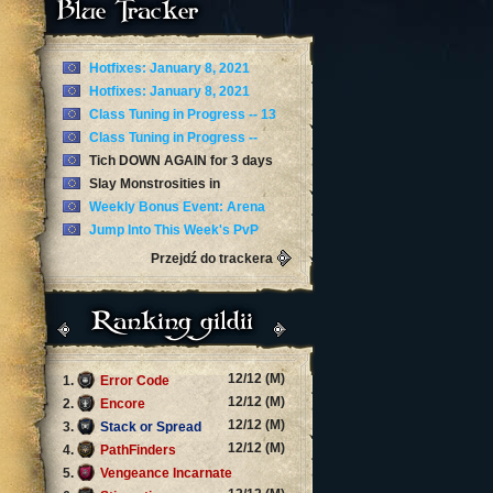
Blue Tracker
Hotfixes: January 8, 2021
Hotfixes: January 8, 2021
Class Tuning in Progress -- 13
January
Class Tuning in Progress --
January 12
Tich DOWN AGAIN for 3 days
now
Slay Monstrosities in
Torghast’s Twisting Corridors
Weekly Bonus Event: Arena
Skirmishes
Jump Into This Week's PvP
Brawl: Arathi Blizzard
Przejdź do trackera
Ranking gildii
12/12 (M)
1.
Error Code
12/12 (M)
2.
Encore
12/12 (M)
3.
Stack or Spread
12/12 (M)
4.
PathFinders
5.
Vengeance Incarnate
12/12 (M)