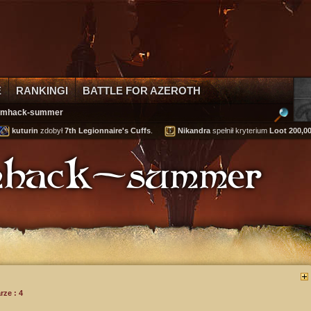
E
RANKINGI
BATTLE FOR AZEROTH
eamhack-summer
turin
zdobył
7th Legionnaire's Cuffs
.
Nikandra
spełnił kryterium
Loot 200,000 gol
amhack-summer
ze : 4