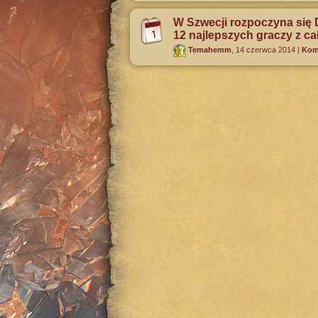
W Szwecji rozpoczyna się 
12 najlepszych graczy z ca
Temahemm
,
14 czerwca 2014
|
Kome