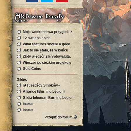
Aktywne tematy
Moja weekendowa przygoda z
kryptowalutą, która zaskoczyła
12 sweeps coins
mnie s
What features should a good
sports site have in Bangladesh
Jak to się stało, że w końcu
znalazłem swój rytm w sieci
Złoty wieczór z kryptowalutą,
którego się nie spodziewałam
Wieczór po ciężkim projekcie
Gold Coins
Gildie:
[A] Jeźdźcy Smoków -
Silvermoon
Alliance [Burning Legion]
Gildia Inhuman Burning Legion
Horda Zapraszamy
inarus
inarus
Przejdź do forum