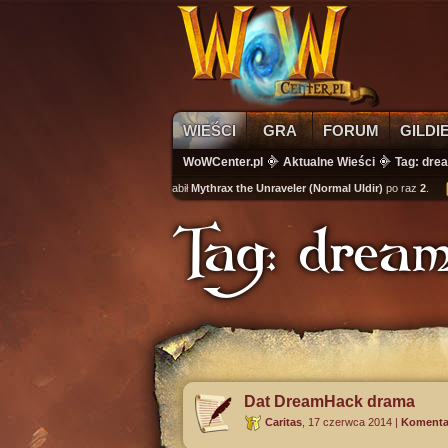
WIEŚCI
GRA
FORUM
GILDI
WoWCenter.pl
Aktualne Wieści
Tag: dr
wikass
zabił
Mythrax the Unraveler (Normal Uldir)
po raz
2
.
ku
Tag: dre
Dat DreamHack drama
Caritas
,
17 czerwca 2014
|
Komentar