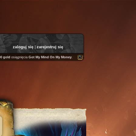
zaloguj się
|
zarejestruj się
d
osiągnięcia
Got My Mind On My Money
.
Tooly
zdobył
Fairweather Helm
.