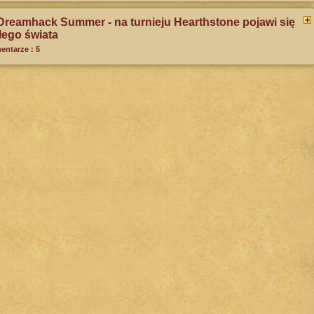
Dreamhack Summer - na turnieju Hearthstone pojawi się
łego świata
ntarze : 5