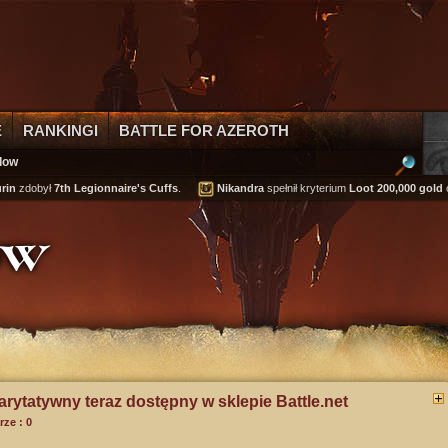
E
RANKINGI
BATTLE FOR AZEROTH
dow
był
7th Legionnaire's Cuffs
.
Nikandra
spełnił kryterium
Loot 200,000 gold
osiągni
ow
rytatywny teraz dostępny w sklepie Battle.net
ze : 0