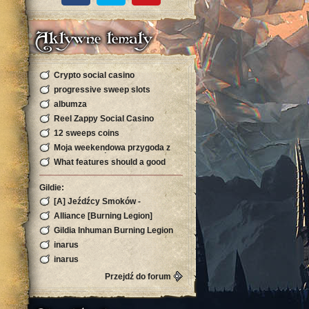
Aktywne tematy
Crypto social casino
progressive sweep slots
albumza
Reel Zappy Social Casino
12 sweeps coins
Moja weekendowa przygoda z
kryptowalutą, która zaskoczyła
What features should a good
mnie s
sports site have in Bangladesh
Gildie:
[A] Jeźdźcy Smoków -
Silvermoon
Alliance [Burning Legion]
Gildia Inhuman Burning Legion
Horda Zapraszamy
inarus
inarus
Przejdź do forum