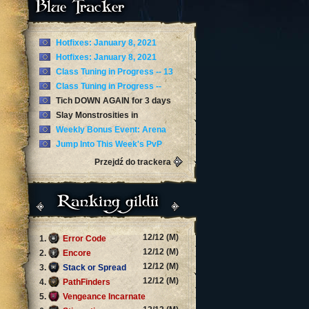
Blue Tracker
Hotfixes: January 8, 2021
Hotfixes: January 8, 2021
Class Tuning in Progress -- 13
January
Class Tuning in Progress --
January 12
Tich DOWN AGAIN for 3 days
now
Slay Monstrosities in
Torghast’s Twisting Corridors
Weekly Bonus Event: Arena
Skirmishes
Jump Into This Week's PvP
Brawl: Arathi Blizzard
Przejdź do trackera
Ranking gildii
12/12 (M)
1.
Error Code
12/12 (M)
2.
Encore
12/12 (M)
3.
Stack or Spread
12/12 (M)
4.
PathFinders
5.
Vengeance Incarnate
12/12 (M)