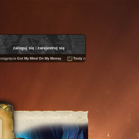
zaloguj się
|
zarejestruj się
ęcia
Got My Mind On My Money
.
Tooly
zdobył
Fairweather Helm
.