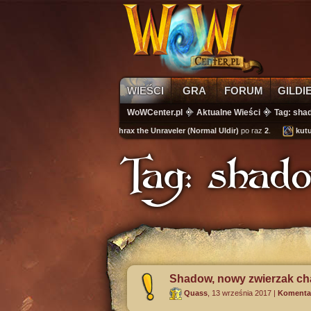
WIEŚCI
GRA
FORUM
GILDI
WoWCenter.pl
Aktualne Wieści
Tag: sha
wikass
zabił
Mythrax the Unraveler (Normal Uldir)
po raz
2
.
kuturin
zdo
Tag: shad
Shadow, nowy zwierzak cha
Quass
,
13 września 2017
|
Komentar