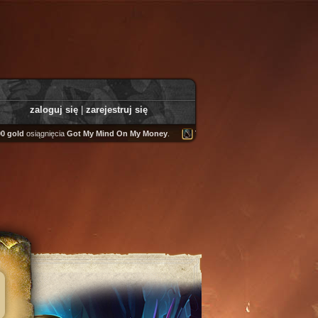
zaloguj się
|
zarejestruj się
osiągnięcia
Got My Mind On My Money
.
Tooly
zdobył
Fairweather Helm
.