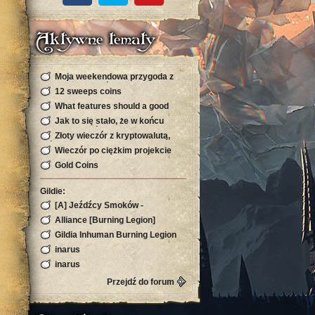
Aktywne tematy
Moja weekendowa przygoda z
kryptowalutą, która zaskoczyła
12 sweeps coins
mnie s
What features should a good
sports site have in Bangladesh
Jak to się stało, że w końcu
znalazłem swój rytm w sieci
Złoty wieczór z kryptowalutą,
którego się nie spodziewałam
Wieczór po ciężkim projekcie
Gold Coins
Gildie:
[A] Jeźdźcy Smoków -
Silvermoon
Alliance [Burning Legion]
Gildia Inhuman Burning Legion
Horda Zapraszamy
inarus
inarus
Przejdź do forum