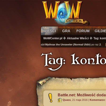
WIEŚCI
GRA
FORUM
GILDI
WoWCenter.pl
Aktualne Wieści
Tag: kon
wikass
zabił
Mythrax the Unraveler (Normal Uldir)
po raz
2
.
kut
Tag: kont
Battle.net: Możliwość dod
Quass
,
21 maja 2016
|
Komentarze :