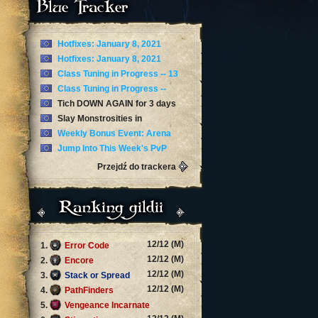
Blue Tracker
Hotfixes: January 8, 2021
Hotfixes: January 8, 2021
Class Tuning in Progress -- 13
January
Class Tuning in Progress --
January 12
Tich DOWN AGAIN for 3 days
now
Slay Monstrosities in
Torghast’s Twisting Corridors
Weekly Bonus Event: Arena
Skirmishes
Jump Into This Week's PvP
Brawl: Arathi Blizzard
Przejdź do trackera
Ranking gildii
12/12 (M)
1.
Error Code
12/12 (M)
2.
Encore
12/12 (M)
3.
Stack or Spread
12/12 (M)
4.
PathFinders
5.
Vengeance Incarnate
12/12 (M)