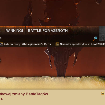
E
RANKINGI
BATTLE FOR AZEROTH
to
urin
zdobył
7th Legionnaire's Cuffs
.
Nikandra
spełnił kryterium
Loot 200,000 gold
o
atkowej zmiany BattleTagów
 5