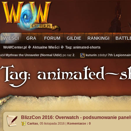
WIEŚCI
GRA
FORUM
GILDIE
RANKINGI
BATTL
WoWCenter.pl
Aktualne Wieści
Tag: animated-shorts
Mythrax the Unraveler (Normal Uldir)
po raz
2
.
kuturin
zdobył
7th Legionnaire's 
Tag: animated-s
BlizzCon 2016: Overwatch - podsumowanie panel
Caritas
,
05 listopada 2016
|
Komentarze : 0