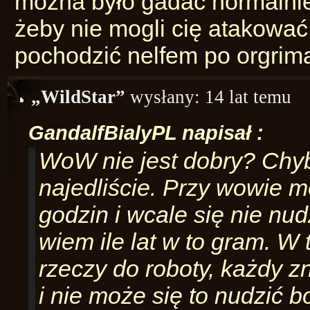
można było gadać normalnie 
żeby nie mogli cię atakować
pochodzić nelfem po orgrim
„WildStar”
wysłany:
14 lat temu
GandalfBialyPL napisał :
WoW nie jest dobry? Chyb
najedliście. Przy wowie 
godzin i wcale się nie nu
wiem ile lat w to gram. W 
rzeczy do roboty, każdy zn
i nie może się to nudzić bo