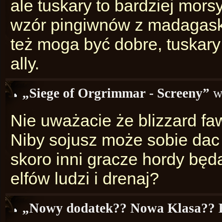
ale tuskary to bardziej mors
wzór pingiwnów z madagaska
też moga być dobre, tuskary 
ally.
„Siege of Orgrimmar - Screeny”
w
Nie uważacie że blizzard fa
Niby sojusz może sobie dac 
skoro inni gracze hordy będ
elfów ludzi i drenaj?
„Nowy dodatek?? Nowa Klasa?? 