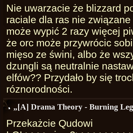
Nie uwarzacie że blizzard 
raciale dla ras nie związane
może wypić 2 razy więcej pi
że orc może przywrócic sobi
mięso ze świni, albo że wszy
dzungli są neutralnie nasta
elfów?? Przydało by się troc
róznorodności.
„[A] Drama Theory - Burning Leg
Przekażcie Qudowi