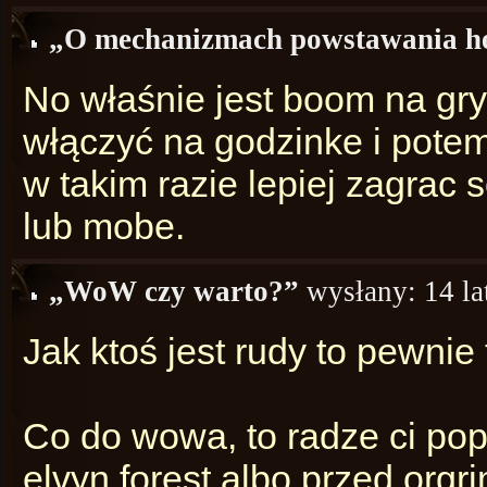
„O mechanizmach powstawania h
No właśnie jest boom na gr
włączyć na godzinke i potem
w takim razie lepiej zagrac
lub mobe.
„WoW czy warto?”
wysłany:
14 la
Jak ktoś jest rudy to pewnie 
Co do wowa, to radze ci pop
elvyn forest albo przed orgr