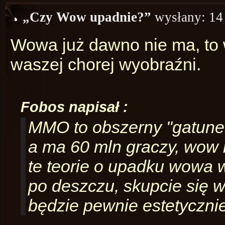
„Czy Wow upadnie?”
wysłany:
14
Wowa już dawno nie ma, to 
waszej chorej wyobraźni.
Fobos napisał :
MMO to obszerny "gatune
a ma 60 mln graczy, wow k
te teorie o upadku wowa w
po deszczu, skupcie się w
będzie pewnie estetycznie