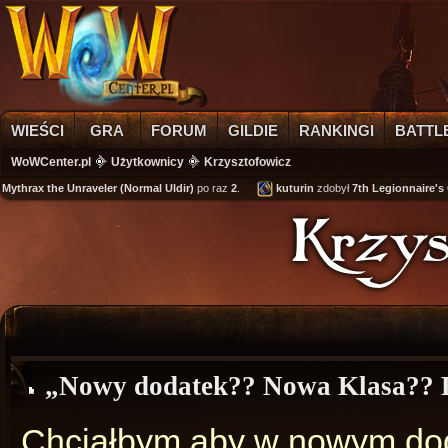
WIEŚCI
GRA
FORUM
GILDIE
RANKINGI
BATTL
WoWCenter.pl
Użytkownicy
Krzysztofowicz
hrax the Unraveler (Normal Uldir)
po raz
2
.
kuturin
zdobył
7th Legionnaire's Cuff
Krzys
„Nowy dodatek?? Nowa Klasa?? 
Chciałbym aby w nowym dod