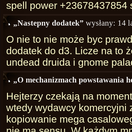
spell power +23678437854 
„Nastepny dodatek”
wysłany:
14 l
O nie to nie może byc praw
dodatek do d3. Licze na to ż
undead druida i gnome pala
„O mechanizmach powstawania h
Hejterzy czekają na momen
wtedy wydawcy komercyjni 
kopiowanie mega casaloweg
nie ma sensu. W każdym mmo