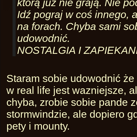
którą już nie grają. Nie p
Idź pograj w coś innego, 
na forach. Chyba sami sob
udowodnić.
NOSTALGIA I ZAPIEKANK
Staram sobie udowodnić że
w real life jest wazniejsze, 
chyba, zrobie sobie pande 
stormwindzie, ale dopiero 
pety i mounty.