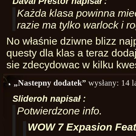
Daval Prestor napisał :
Każda klasa powinna mieć
razie ma tylko warlock i r
No właśnie dziwne blizz na
questy dla klas a teraz dod
sie zdecydowac w kilku kwes
„Nastepny dodatek”
wysłany:
14 l
Slideroh napisał :
Potwierdzone info.
WOW 7 Expasion Feat