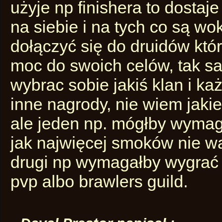
użyje np finishera to dostaj
na siebie i na tych co są w
dołączyć się do druidów któ
moc do swoich celów, tak s
wybrac sobie jakiś klan i każ
inne nagrody, nie wiem jaki
ale jeden np. mógłby wymag
jak najwięcej smoków nie wa
drugi np wymagałby wygrać j
pvp albo brawlers guild.