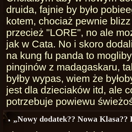
druida, fajnie by było pobi
kotem, chociaż pewnie blizz
przecież "LORE", no ale moż
jak w Cata. No i skoro dodal
na kung fu panda to moglib
pinginów z madagaskaru, ta
byłby wypas, wiem że byłob
jest dla dzieciaków itd, ale
potrzebuje powiewu świeżoś
„Nowy dodatek?? Nowa Klasa?? 