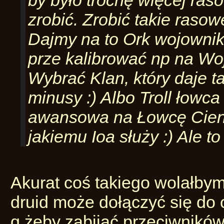
by było trochę więcej ras
zrobić. Zrobić takie rasow
Dajmy na to Ork wojownik 
prze kalibrować np na W
Wybrać Klan, który daje ta
minusy :) Albo Troll łowca
awansowa na Łowcę Cieni 
jakiemu Ioa służy :) Ale t
Akurat coś takiego wolałbym 
druid może dołączyć się do 
q żeby zabijać przeciwników