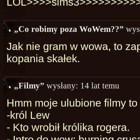
LOL>>>>sims3>>>>>>>>>
„Co robimy poza WoWem??”
wys
Jak nie gram w wowa, to z
kopania skałek.
„Filmy”
wysłany:
14 lat temu
Hmm moje ulubione filmy t
-król Lew
- Kto wrobił królika rogera.
- Intro do wow: burning cru