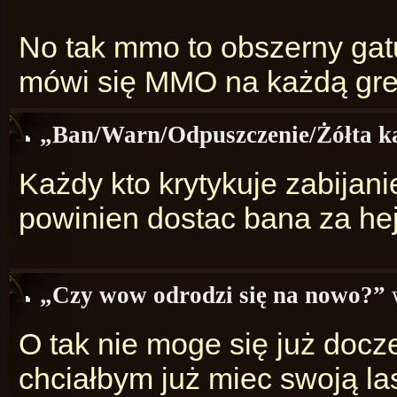
No tak mmo to obszerny gat
mówi się MMO na każdą gre 
„Ban/Warn/Odpuszczenie/Żółta kar
Każdy kto krytykuje zabijani
powinien dostac bana za he
„Czy wow odrodzi się na nowo?”
O tak nie moge się już doc
chciałbym już miec swoją l