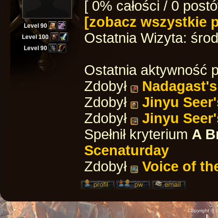
[ 0% całości / 0 post
[zobacz wszystkie 
Level 90
Ostatnia Wizyta:
środ
Level 100
Level 90
Ostatnia aktywność p
Zdobył
Nadagast's
Zdobył
Jinyu Seer
Zdobył
Jinyu Seer
Spełnił kryterium
A B
Scenaturday
Zdobył
Voice of th
Copyright ©