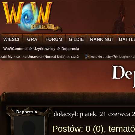
WIEŚCI
GRA
FORUM
GILDIE
RANKINGI
BATTL
WoWCenter.pl
Użytkownicy
Deppresia
abił
Mythrax the Unraveler (Normal Uldir)
po raz
2
.
kuturin
zdobył
7th Legionnair
De
Deppresia
dołączył:
piątek, 21 czerwca 
Postów: 0 (0), temató