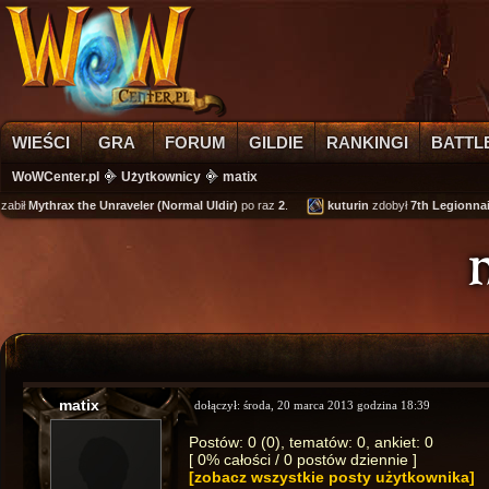
WIEŚCI
GRA
FORUM
GILDIE
RANKINGI
BATTL
WoWCenter.pl
Użytkownicy
matix
abił
Mythrax the Unraveler (Normal Uldir)
po raz
2
.
kuturin
zdobył
7th Legionnaire
matix
dołączył:
środa, 20 marca 2013 godzina 18:39
Postów: 0 (0), tematów: 0, ankiet: 0
[ 0% całości / 0 postów dziennie ]
[zobacz wszystkie posty użytkownika]