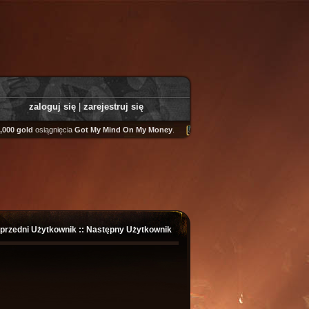
zaloguj się
|
zarejestruj się
00 gold
osiągnięcia
Got My Mind On My Money
.
Tooly
zdobył
Fairweather Helm
przedni Użytkownik
::
Następny Użytkownik