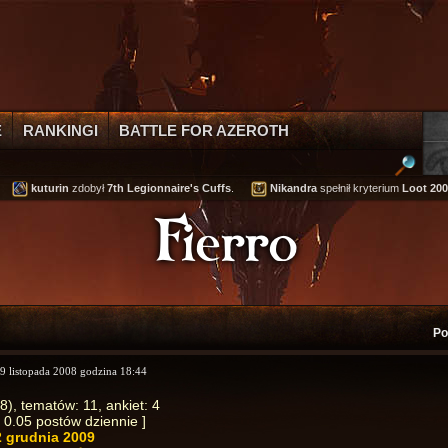
E
RANKINGI
BATTLE FOR AZEROTH
kuturin
zdobył
7th Legionnaire's Cuffs
.
Nikandra
spełnił kryterium
Loot 200,0
Fierro
Po
09 listopada 2008 godzina 18:44
), tematów: 11, ankiet: 4
/ 0.05 postów dziennie ]
2 grudnia 2009