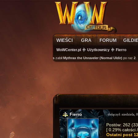
WIEŚCI
GRA
FORUM
GILDI
WoWCenter.pl
Użytkownicy
Fierro
wikass
zabił
Mythrax the Unraveler (Normal Uldir)
po raz
2
.
Fierro
dołączył:
niedziela, 
Postów: 262 (338
[ 0.29% całości 
Ostatni post
1