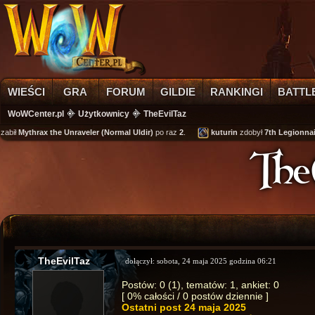
WIEŚCI
GRA
FORUM
GILDIE
RANKINGI
BATTL
WoWCenter.pl
Użytkownicy
TheEvilTaz
abił
Mythrax the Unraveler (Normal Uldir)
po raz
2
.
kuturin
zdobył
7th Legionnaire
The
TheEvilTaz
dołączył:
sobota, 24 maja 2025 godzina 06:21
Postów: 0 (1), tematów: 1, ankiet: 0
[ 0% całości / 0 postów dziennie ]
Ostatni post
24 maja 2025