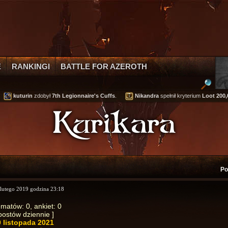
E
RANKINGI
BATTLE FOR AZEROTH
kuturin
zdobył
7th Legionnaire's Cuffs
.
Nikandra
spełnił kryterium
Loot 200,00
Kurikara
Po
 lutego 2019 godzina 23:18
ematów: 0, ankiet: 0
 postów dziennie ]
0 listopada 2021