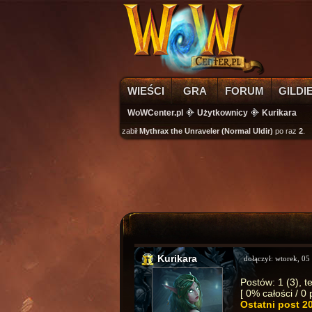
WIEŚCI
GRA
FORUM
GILDI
WoWCenter.pl
Użytkownicy
Kurikara
wikass
zabił
Mythrax the Unraveler (Normal Uldir)
po raz
2
.
Kurikara
dołączył:
wtorek, 05
Postów: 1 (3), t
[ 0% całości / 0
Ostatni post
2