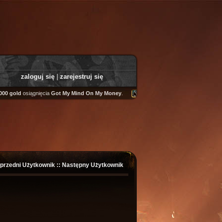
zaloguj się
|
zarejestruj się
0 gold
osiągnięcia
Got My Mind On My Money
.
Tooly
zdobył
Fairweather Helm
przedni Użytkownik
::
Następny Użytkownik