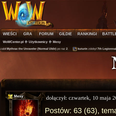
WIEŚCI
GRA
FORUM
GILDIE
RANKINGI
BATTL
WoWCenter.pl
Użytkownicy
Mesy
abił
Mythrax the Unraveler (Normal Uldir)
po raz
2
.
kuturin
zdobył
7th Legionnair
Mesy
dołączył:
czwartek, 10 maja 2
Postów: 63 (63), tema