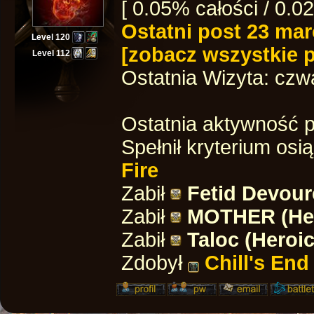
[ 0.05% całości / 0.0
Ostatni post
23 mar
Level 120
[zobacz wszystkie 
Level 112
Ostatnia Wizyta:
czwa
Ostatnia aktywność p
Spełnił kryterium
osi
Fire
Zabił
Fetid Devoure
Zabił
MOTHER (Her
Zabił
Taloc (Heroic
Zdobył
Chill's End