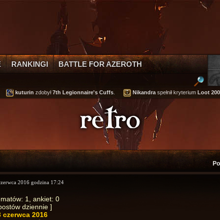
E
RANKINGI
BATTLE FOR AZEROTH
kuturin
zdobył
7th Legionnaire's Cuffs
.
Nikandra
spełnił kryterium
Loot 200,0
retro
Po
 czerwca 2016 godzina 17:24
ematów: 1, ankiet: 0
 postów dziennie ]
3 czerwca 2016