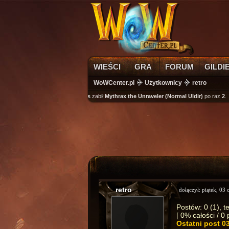
WIEŚCI
GRA
FORUM
GILDI
WoWCenter.pl
Użytkownicy
retro
wikass
zabił
Mythrax the Unraveler (Normal Uldir)
po raz
2
.
retro
dołączył:
piątek, 03
Postów: 0 (1), t
[ 0% całości / 0
Ostatni post
0