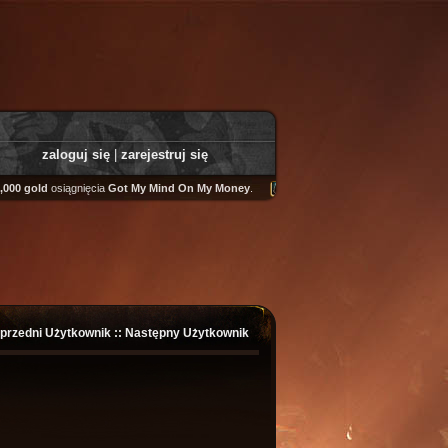
zaloguj się
|
zarejestruj się
00 gold
osiągnięcia
Got My Mind On My Money
.
Tooly
zdobył
Fairweather Helm
przedni Użytkownik
::
Następny Użytkownik