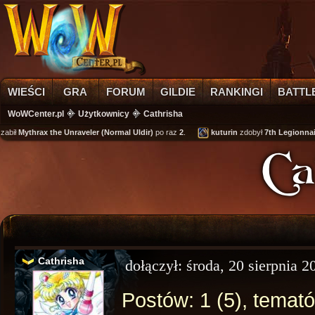
WIEŚCI
GRA
FORUM
GILDIE
RANKINGI
BATTL
WoWCenter.pl
Użytkownicy
Cathrisha
abił
Mythrax the Unraveler (Normal Uldir)
po raz
2
.
kuturin
zdobył
7th Legionnaire
Ca
Cathrisha
dołączył:
środa, 20 sierpnia 
Postów: 1 (5), temató