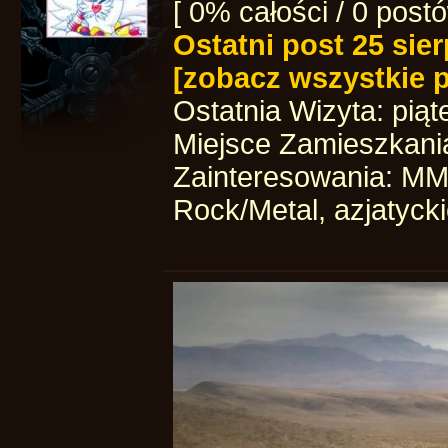
[ 0% całości / 0 post
Ostatni post
25 sie
[zobacz wszystkie 
Ostatnia Wizyta:
piąt
Miejsce Zamieszkani
Zainteresowania: MMO
Rock/Metal, azjatyck