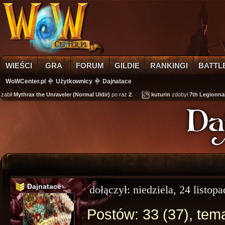
WIEŚCI
GRA
FORUM
GILDIE
RANKINGI
BATTL
WoWCenter.pl
Użytkownicy
Dajnatace
abił
Mythrax the Unraveler (Normal Uldir)
po raz
2
.
kuturin
zdobył
7th Legionnair
Da
Dajnatace
dołączył:
niedziela, 24 listop
Postów: 33 (37), tema