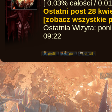
[ 0.03% całości / 0.0
Ostatni post
28 kwi
[zobacz wszystkie 
Ostatnia Wizyta:
poni
09:22
Copyright ©