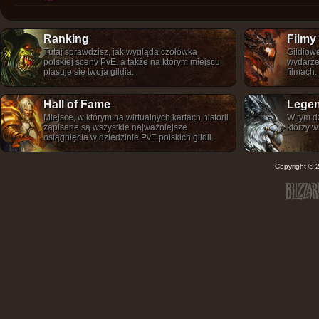
Ranking
Filmy
Tutaj sprawdzisz, jak wygląda czołówka
Gildiowe
polskiej sceny PvE, a także na którym miejscu
wydarze
plasuje się twoja gildia.
filmach.
Hall of Fame
Legen
Miejsce, w którym na wirtualnych kartach historii
W tym dz
zapisane są wszystkie najważniejsze
którzy w
osiągnięcia w dziedzinie PvE polskich gildii.
Copyright ©