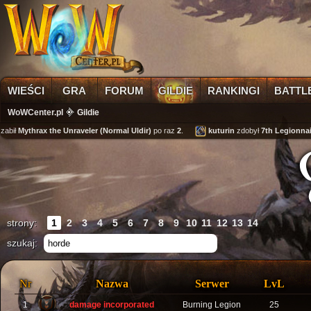
WIEŚCI
GRA
FORUM
GILDIE
RANKINGI
BATTL
WoWCenter.pl
Gildie
abił
Mythrax the Unraveler (Normal Uldir)
po raz
2
.
kuturin
zdobył
7th Legionnaire
strony:
1
2
3
4
5
6
7
8
9
10
11
12
13
14
szukaj:
Nr
Nazwa
Serwer
LvL
1
damage incorporated
Burning Legion
25