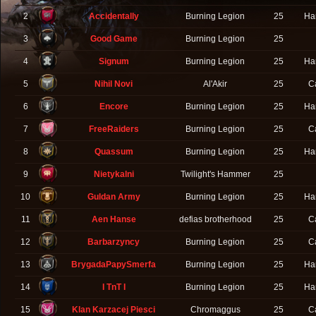
2
Accidentally
Burning Legion
25
Ha
3
Good Game
Burning Legion
25
4
Signum
Burning Legion
25
Ha
5
Nihil Novi
Al'Akir
25
C
6
Encore
Burning Legion
25
Ha
7
FreeRaiders
Burning Legion
25
C
8
Quassum
Burning Legion
25
Ha
9
Nietykalni
Twilight's Hammer
25
10
Guldan Army
Burning Legion
25
Ha
11
Aen Hanse
defias brotherhood
25
C
12
Barbarzyncy
Burning Legion
25
C
13
BrygadaPapySmerfa
Burning Legion
25
Ha
14
I TnT I
Burning Legion
25
Ha
15
Klan Karzacej Piesci
Chromaggus
25
C