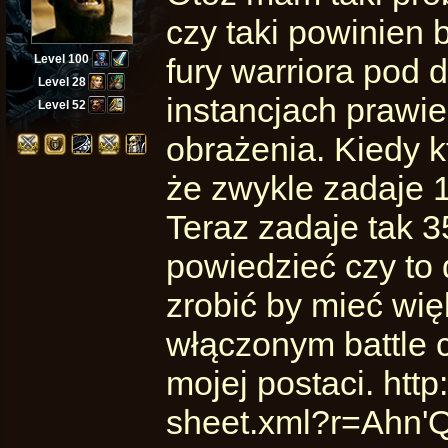
czy taki powinien 
Level 100
fury warriora pod 
Level 28
instancjach prawie
Level 52
obrażenia. Kiedy 
że zwykle zadaje 
Teraz zadaje tak 
powiedzieć czy to 
zrobić by mieć wię
włączonym battle c
mojej postaci. htt
sheet.xml?r=Ahn'Q