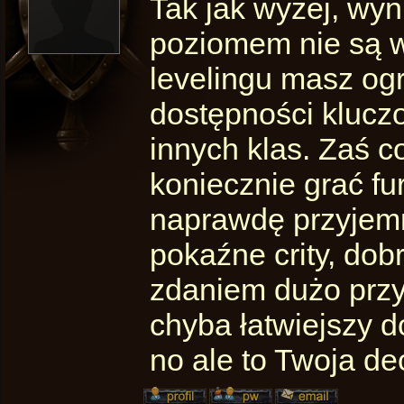
Tak jak wyżej, wy
poziomem nie są w
levelingu masz og
dostępności kluczo
innych klas. Zaś co
koniecznie grać fur
naprawdę przyjemn
pokaźne crity, do
zdaniem dużo przyj
chyba łatwiejszy d
no ale to Twoja dec