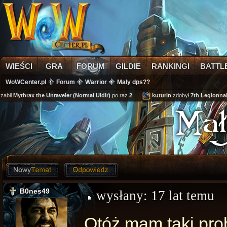
WIEŚCI
GRA
FORUM
GILDIE
RANKINGI
BATTL
WoWCenter.pl
Forum
Warrior
Mały dps??
abił
Mythrax the Unraveler (Normal Uldir)
po raz
2
.
kuturin
zdobył
7th Legionnair
Mał
B0nes49
wysłany:
17 lat temu
Otóż mam taki pro