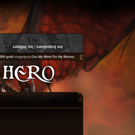
zaloguj się
|
zarejestruj się
0 gold
osiągnięcia
Got My Mind On My Money
.
Tooly
zdobył
Fairweather Helm
.
N HERO