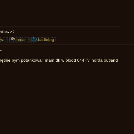
ej rasy :<?
mu
hętnie bym potankowal, mam dk w blood 844 ilvl horda outland