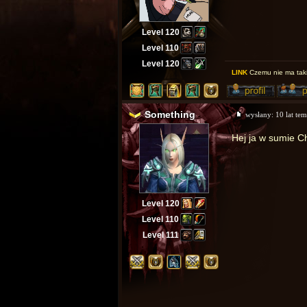
Level 120
Level 110
Level 120
LINK
Czemu nie ma taki
Something
wysłany:
10 lat te
Hej ja w sumie C
Level 120
Level 110
Level 111