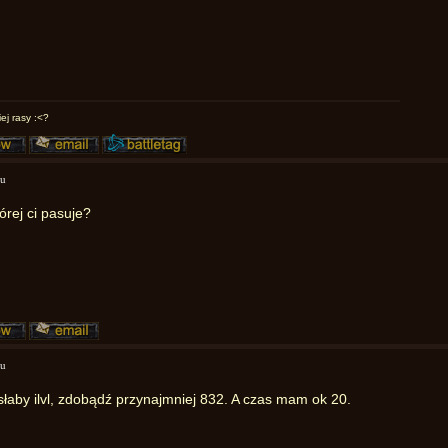
ej rasy :<?
mu
órej ci pasuje?
mu
słaby ilvl, zdobądź przynajmniej 832. A czas mam ok 20.