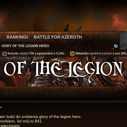
E
RANKINGI
BATTLE FOR AZEROTH
GORY OF THE LEGION HERO
kuturin
zdobył
7th Legionnaire's Cuffs
.
Nikandra
spełnił kryterium
Loot 200,00
OF THE LEGIO
mu
m ludzi do zrobienia glory of the legion hero.
nkiem, ilvl mój to 841.
 wieczorem.