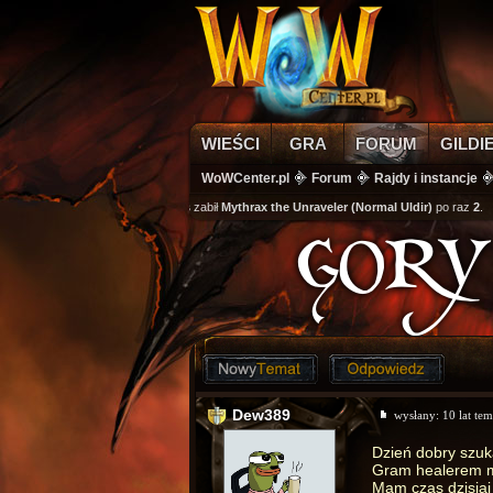
WIEŚCI
GRA
FORUM
GILDI
WoWCenter.pl
Forum
Rajdy i instancje
wikass
zabił
Mythrax the Unraveler (Normal Uldir)
po raz
2
.
GORY 
Dew389
wysłany:
10 lat te
Dzień dobry szuka
Gram healerem mo
Mam czas dzisiaj