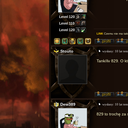
Level 120
Level 110
Level 120
LINK
Czemu nie ma taki
Stouto
wysłany:
10 lat te
Tank/ilv 829. O kt
Dew389
wysłany:
10 lat te
829 to trochę za 