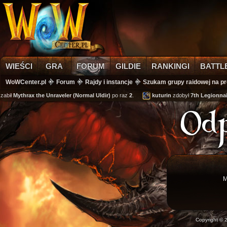
WIEŚCI
GRA
FORUM
GILDIE
RANKINGI
BATTL
WoWCenter.pl
Forum
Rajdy i instancje
Szukam grupy raidowej na pro
bił
Mythrax the Unraveler (Normal Uldir)
po raz
2
.
kuturin
zdobył
7th Legionnaire
Od
M
Copyright ©