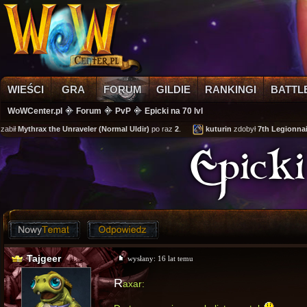
WIEŚCI
GRA
FORUM
GILDIE
RANKINGI
BATTL
WoWCenter.pl
Forum
PvP
Epicki na 70 lvl
abił
Mythrax the Unraveler (Normal Uldir)
po raz
2
.
kuturin
zdobył
7th Legionnair
Epicki
Tajgeer
wysłany:
16 lat temu
R
axar: