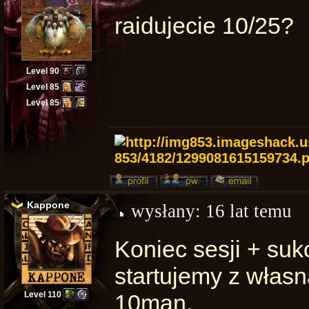
raidujecie 10/25?
Level 90
Level 85
Level 85
Kappone
wysłany:
16 lat temu
Koniec sesji + suk
startujemy z własn
Level 110
10man.