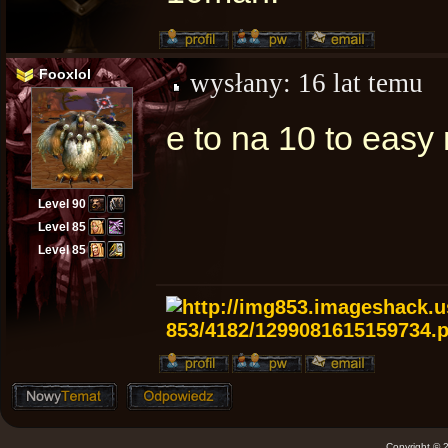
Fooxlol
wysłany:
16 lat temu
e to na 10 to easy
Level 90
Level 85
Level 85
Copyright ©