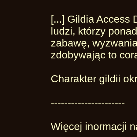
[...] Gildia Acces
ludzi, którzy pona
zabawę, wyzwania 
zdobywając to cor
Charakter gildii ok
----------------------
Więcej inormacji na