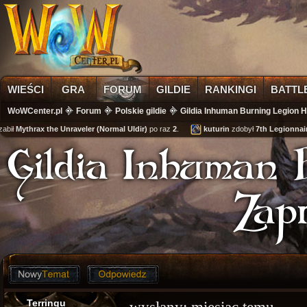
WIEŚCI
GRA
FORUM
GILDIE
RANKINGI
BATTL
WoWCenter.pl
Forum
Polskie gildie
Gildia Inhuman Burning Legion
ił
Mythrax the Unraveler (Normal Uldir)
po raz
2
.
kuturin
zdobył
7th Legionnaire'
Gildia Inhuman 
Zap
Terringu