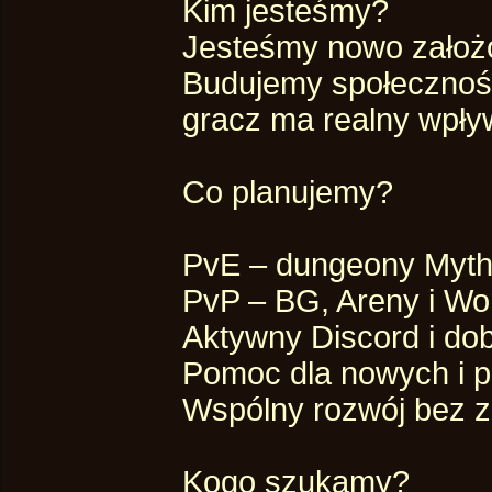
Kim jesteśmy?
Jesteśmy nowo założon
Budujemy społecznoś
gracz ma realny wpływ 
Co planujemy?
PvE – dungeony Mythic
PvP – BG, Areny i Wo
Aktywny Discord i do
Pomoc dla nowych i p
Wspólny rozwój bez zb
Kogo szukamy?