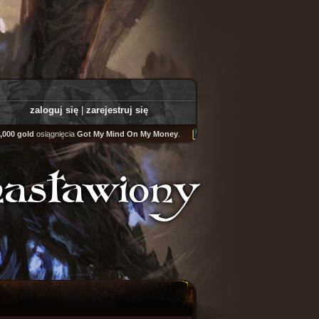
zaloguj się
|
zarejestruj się
000 gold
osiągnięcia
Got My Mind On My Money
.
Tooly
zdobył
Fairweather Helm
nastawiony