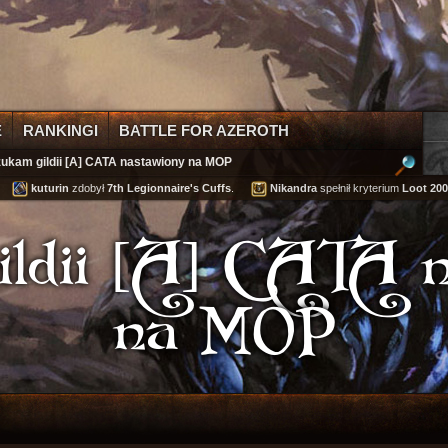
E
RANKINGI
BATTLE FOR AZEROTH
ukam gildii [A] CATA nastawiony na MOP
.
kuturin
zdobył
7th Legionnaire's Cuffs
.
Nikandra
spełnił kryterium
Loot 200,
ldii [A] CATA 
na MOP