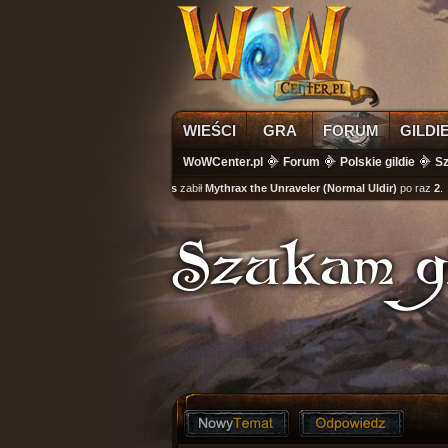
WIEŚCI
GRA
FORUM
GILDI
WoWCenter.pl
Forum
Polskie gildie
Sz
wikass
zabił
Mythrax the Unraveler (Normal Uldir)
po raz
2
Szukam gi