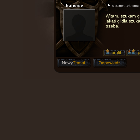
kuriersv
wysłany:
rok temu
Witam, szukam gil
jakaś gildia szu
trzeba.