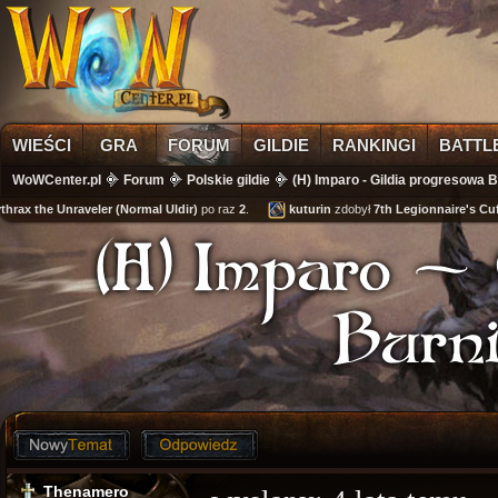
WIEŚCI
GRA
FORUM
GILDIE
RANKINGI
BATTL
WoWCenter.pl
Forum
Polskie gildie
(H) Imparo - Gildia progresowa 
the Unraveler (Normal Uldir)
po raz
2
.
kuturin
zdobył
7th Legionnaire's Cuffs
(H) Imparo - 
Burni
Thenamero