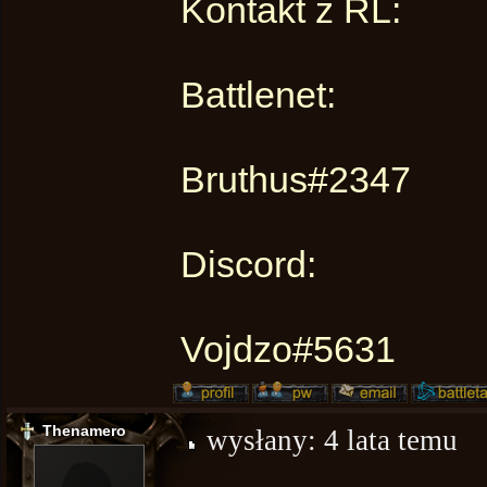
Kontakt z RL:
Battlenet:
Bruthus#2347
Discord:
Vojdzo#5631
Thenamero
wysłany:
4 lata temu