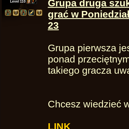
Grupa druga szu
Level 110
grać w Poniedział
23
Grupa pierwsza je
ponad przeciętnymi
takiego gracza uwa
Chcesz wiedzieć w
LINK