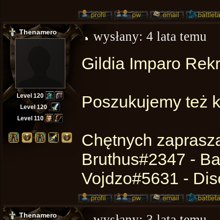
Thenamero
wysłany:
4 lata temu
Gildia Imparo Rekru
Level 120
Poszukujemy też k
Level 120
Level 110
Chętnych zaprasz
Bruthus#2347 - Bat
Vojdzo#5631 - Dis
Thenamero
wysłany:
3 lata temu