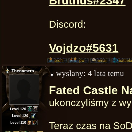
Bruthus#2347
Discord:
Vojdzo#5631
Thenamero
wysłany:
4 lata temu
Fated Castle N
ukonczyliśmy z w
Level 120
Level 120
Teraz czas na SoD
Level 110