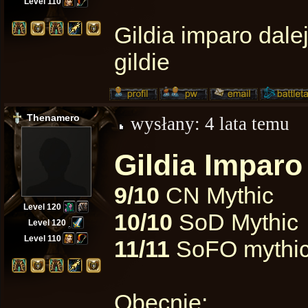
Level 110
Gildia imparo dalej 
gildie
Thenamero
wysłany:
4 lata temu
Gildia Imparo
9/10
CN Mythic
Level 120
10/10
SoD Mythic
Level 120
Level 110
11/11
SoFO mythi
Obecnie: