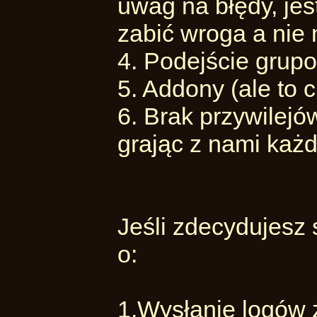
uwag na błędy, je
zabić wroga a nie 
4. Podejście grupo
5. Addony (ale to
6. Brak przywilejó
grając z nami każd
Jeśli zdecydujesz 
o:
1.Wysłanie logów 