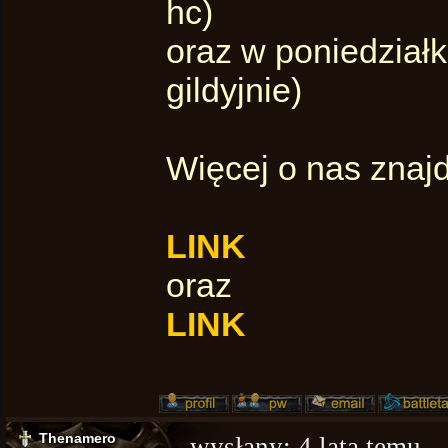
hc)
oraz w poniedziałk
gildyjnie)
Więcej o nas znajd
LINK
oraz
LINK
Thenamero
wysłany:
4 lata temu