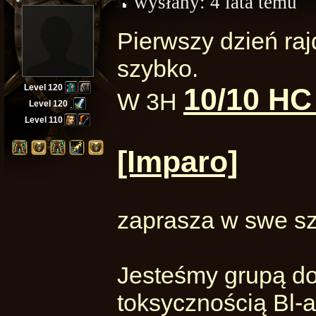
wysłany:
4 lata temu
Pierwszy dzień ra
szybko.
Level 120
10/10 HC
W 3H
Level 120
Level 110
[Imparo]
zaprasza w swe sz
Jesteśmy grupą do
toksycznością Bl-