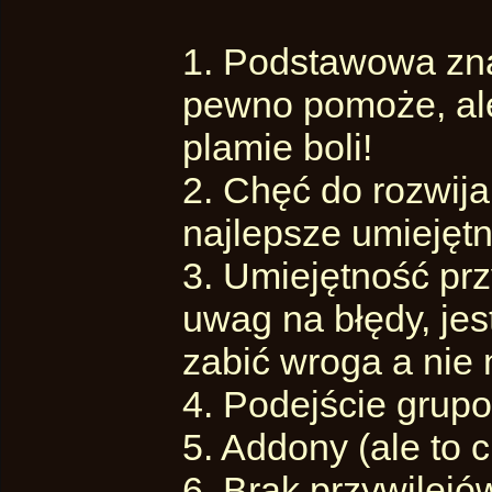
1. Podstawowa zna
pewno pomoże, ale
plamie boli!
2. Chęć do rozwija
najlepsze umiejęt
3. Umiejętność pr
uwag na błędy, je
zabić wroga a nie 
4. Podejście grupo
5. Addony (ale to
6. Brak przywilejó