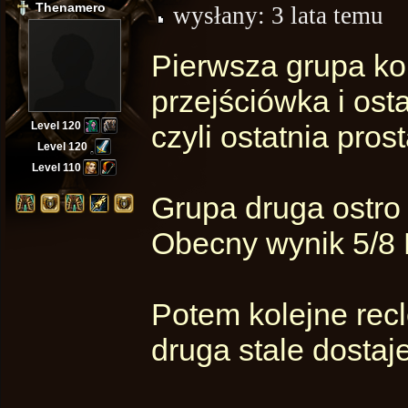
Thenamero
wysłany:
3 lata temu
Pierwsza grupa ko
przejściówka i ost
Level 120
czyli ostatnia prost
Level 120
Level 110
Grupa druga ostro
Obecny wynik 5/8 
Potem kolejne rec
druga stale dostaj