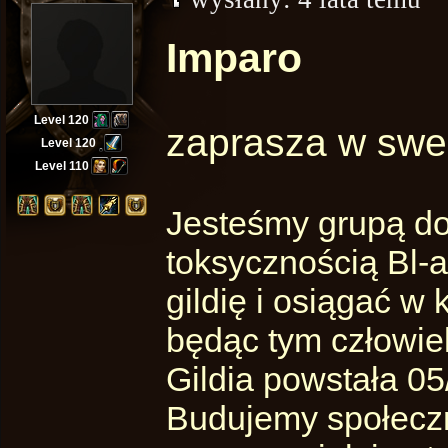
Imparo
Level 120
zaprasza w swe 
Level 120
Level 110
Jesteśmy grupą do
toksycznością Bl-
gildię i osiągać 
będąc tym człowie
Gildia powstała 0
Budujemy społeczn