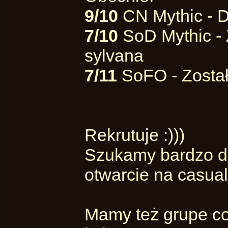
9/10
CN Mythic - D
7/10
SoD Mythic - Z
sylvana
7/11
SoFO - Został A
Rekrutuje :)))
Szukamy bardzo do
otwarcie na casual
Mamy też grupe co 