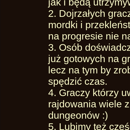
jak i będą utrzymy
2. Dojrzałych grac
mordki i przekleńs
na progresie nie n
3. Osób doświadcz
już gotowych na gr
lecz na tym by zro
spędzić czas.
4. Graczy którzy u
rajdowania wiele 
dungeonów :)
5. Lubimy też część