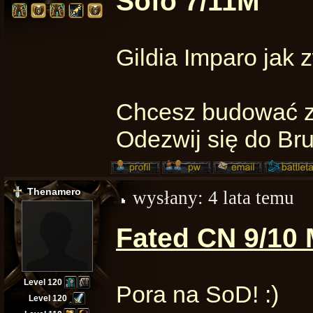
Sofo 7/11M
Gildia Imparo jak z
Chcesz budować z
Odezwij się do Br
Thenamero
wysłany:
4 lata temu
Fated CN 9/10 
Level 120
Pora na SoD! :)
Level 120